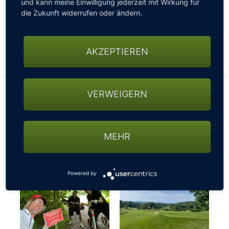
und kann meine Einwilligung jederzeit mit Wirkung für
gesperrten Straßen, nicht passierbaren Wegen oder
die Zukunft widerrufen oder ändern.
sonstigen Beschränkungen fragen - ansonsten
könnte es mit der gebuchten Startzeit schon mal
knapp werden…
AKZEPTIEREN
VERWEIGERN
MEHR
Powered by