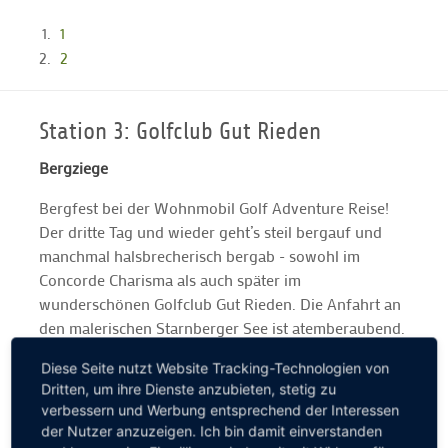
1
2
Station 3: Golfclub Gut Rieden
Bergziege
Bergfest bei der Wohnmobil Golf Adventure Reise!
Der dritte Tag und wieder geht’s steil bergauf und
manchmal halsbrecherisch bergab - sowohl im
Concorde Charisma als auch später im
wunderschönen Golfclub Gut Rieden. Die Anfahrt an
den malerischen Starnberger See ist atemberaubend.
Der anspruchsvolle Par-72-Kurs ebenso: Wir werden
Diese Seite nutzt Website Tracking-Technologien von
mit einem grandiosen Alpenpanorama verwöhnt. Ein
Dritten, um ihre Dienste anzubieten, stetig zu
kleiner Tipp nach drei Tagen Wohnmobil Golf
verbessern und Werbung entsprechend der Interessen
Adventure gefällig? Bitte immer vor der Anreise bei
der Nutzer anzuzeigen. Ich bin damit einverstanden
den jeweiligen Golfclubs anrufen und nach