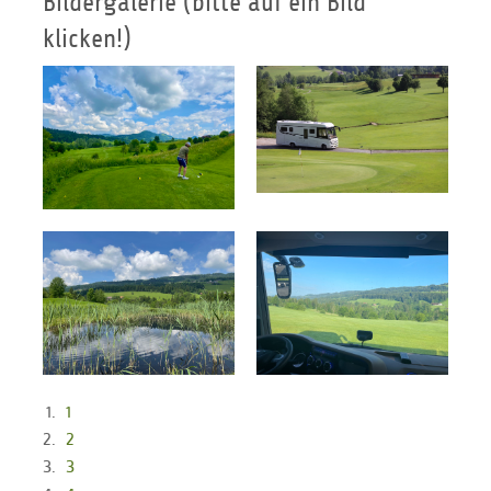
Bildergalerie (bitte auf ein Bild
klicken!)
1
2
3