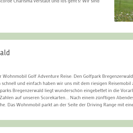
orde Charisma verstaut und los geht’s! Wir sind
wald
er Wohnmobil Golf Adventure Reise: Den Golfpark Bregenzerwald 
 schnell und einfach haben wir uns mit dem riesigen Reisemobil a
fparks Bregenzerwald liegt wunderschön eingebettet in die Vorarl
 Zahlen auf unseren Scorekarten... Nach einem zünftigen Abendes
he. Das Wohnmobil parkt an der Seite der Driving Range mit ein