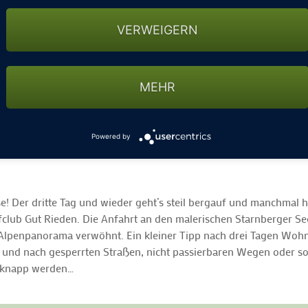
VERWEIGERN
MEHR
Powered by
e! Der dritte Tag und wieder geht’s steil bergauf und manchmal 
club Gut Rieden. Die Anfahrt an den malerischen Starnberger Se
lpenpanorama verwöhnt. Ein kleiner Tipp nach drei Tagen Wohnm
en und nach gesperrten Straßen, nicht passierbaren Wegen oder 
l knapp werden…