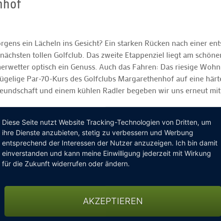
nhof
ns ein Lächeln ins Gesicht? Ein starken Rücken nach einer ent
chsten tollen Golfclub. Das zweite Etappenziel liegt am schönen
merwetter optisch ein Genuss. Auch das Fahren: Das riesige Woh
 hügelige Par-70-Kurs des Golfclubs Margarethenhof auf eine här
reundschaft und einem kühlen Radler begeben wir uns erneut mit
Diese Seite nutzt Website Tracking-Technologien von Dritten, um
ihre Dienste anzubieten, stetig zu verbessern und Werbung
entsprechend der Interessen der Nutzer anzuzeigen. Ich bin damit
einverstanden und kann meine Einwilligung jederzeit mit Wirkung
für die Zukunft widerrufen oder ändern.
AKZEPTIEREN