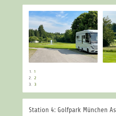
1
2
3
Station 4: Golfpark München A