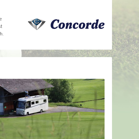
e
t
h.