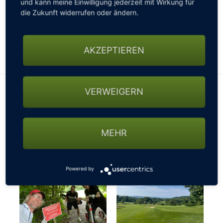
und kann meine Einwilligung jederzeit mit Wirkung für
gesperrten Straßen, nicht passierbaren Wegen oder
die Zukunft widerrufen oder ändern.
sonstigen Beschränkungen fragen - ansonsten
könnte es mit der gebuchten Startzeit schon mal
knapp werden…
AKZEPTIEREN
VERWEIGERN
MEHR
Powered by