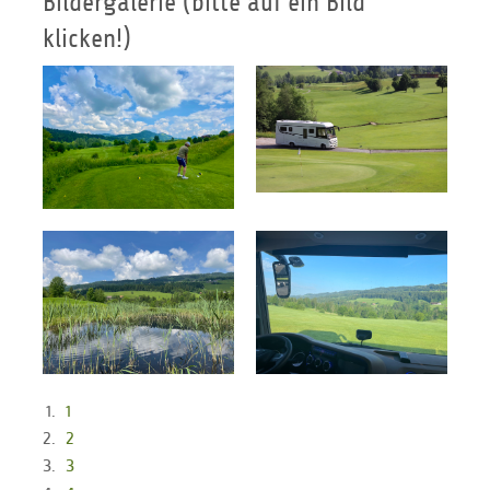
Bildergalerie (bitte auf ein Bild
klicken!)
1
2
3