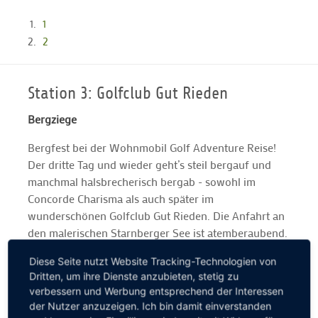
1
2
Station 3: Golfclub Gut Rieden
Bergziege
Bergfest bei der Wohnmobil Golf Adventure Reise!
Der dritte Tag und wieder geht’s steil bergauf und
manchmal halsbrecherisch bergab - sowohl im
Concorde Charisma als auch später im
wunderschönen Golfclub Gut Rieden. Die Anfahrt an
den malerischen Starnberger See ist atemberaubend.
Der anspruchsvolle Par-72-Kurs ebenso: Wir werden
Diese Seite nutzt Website Tracking-Technologien von
mit einem grandiosen Alpenpanorama verwöhnt. Ein
Dritten, um ihre Dienste anzubieten, stetig zu
kleiner Tipp nach drei Tagen Wohnmobil Golf
verbessern und Werbung entsprechend der Interessen
Adventure gefällig? Bitte immer vor der Anreise bei
der Nutzer anzuzeigen. Ich bin damit einverstanden
den jeweiligen Golfclubs anrufen und nach