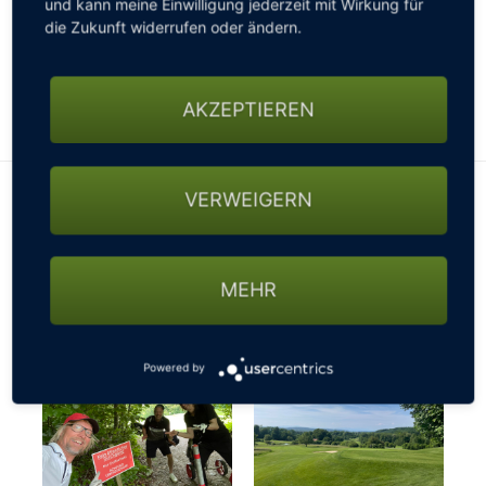
und kann meine Einwilligung jederzeit mit Wirkung für
gesperrten Straßen, nicht passierbaren Wegen oder
die Zukunft widerrufen oder ändern.
sonstigen Beschränkungen fragen - ansonsten
könnte es mit der gebuchten Startzeit schon mal
knapp werden…
AKZEPTIEREN
VERWEIGERN
MEHR
Powered by