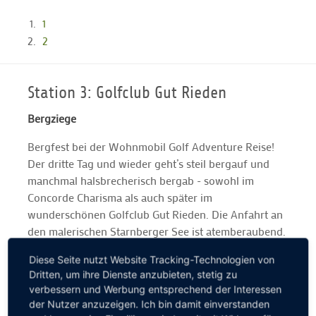
1
2
Station 3: Golfclub Gut Rieden
Bergziege
Bergfest bei der Wohnmobil Golf Adventure Reise!
Der dritte Tag und wieder geht’s steil bergauf und
manchmal halsbrecherisch bergab - sowohl im
Concorde Charisma als auch später im
wunderschönen Golfclub Gut Rieden. Die Anfahrt an
den malerischen Starnberger See ist atemberaubend.
Der anspruchsvolle Par-72-Kurs ebenso: Wir werden
Diese Seite nutzt Website Tracking-Technologien von
mit einem grandiosen Alpenpanorama verwöhnt. Ein
Dritten, um ihre Dienste anzubieten, stetig zu
kleiner Tipp nach drei Tagen Wohnmobil Golf
verbessern und Werbung entsprechend der Interessen
Adventure gefällig? Bitte immer vor der Anreise bei
der Nutzer anzuzeigen. Ich bin damit einverstanden
den jeweiligen Golfclubs anrufen und nach