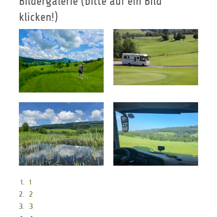
Bildergalerie (bitte auf ein Bild
klicken!)
1
2
3