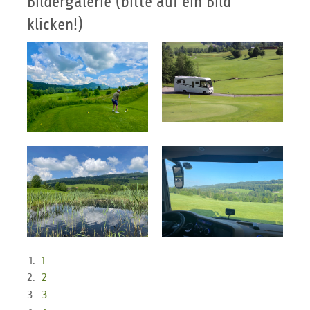
Bildergalerie (bitte auf ein Bild
klicken!)
1
2
3