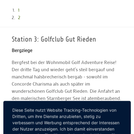
1
2
Station 3: Golfclub Gut Rieden
Bergziege
Bergfest bei der Wohnmobil Golf Adventure Reise!
Der dritte Tag und wieder geht’s steil bergauf und
manchmal halsbrecherisch bergab - sowohl im
Concorde Charisma als auch später im
wunderschönen Golfclub Gut Rieden. Die Anfahrt an
den malerischen Starnberger See ist atemberaubend.
Der anspruchsvolle Par-72-Kurs ebenso: Wir werden
Diese Seite nutzt Website Tracking-Technologien von
mit einem grandiosen Alpenpanorama verwöhnt. Ein
Dritten, um ihre Dienste anzubieten, stetig zu
kleiner Tipp nach drei Tagen Wohnmobil Golf
verbessern und Werbung entsprechend der Interessen
Adventure gefällig? Bitte immer vor der Anreise bei
der Nutzer anzuzeigen. Ich bin damit einverstanden
den jeweiligen Golfclubs anrufen und nach