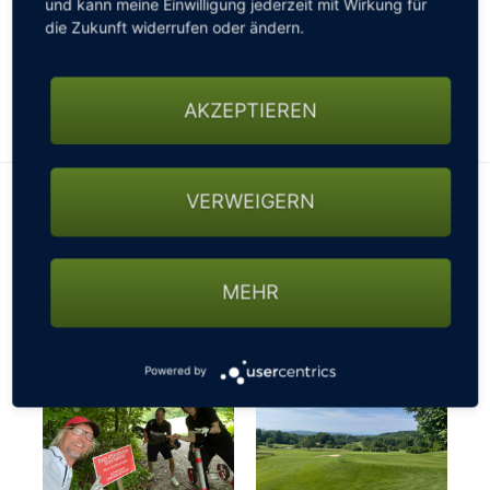
und kann meine Einwilligung jederzeit mit Wirkung für
gesperrten Straßen, nicht passierbaren Wegen oder
die Zukunft widerrufen oder ändern.
sonstigen Beschränkungen fragen - ansonsten
könnte es mit der gebuchten Startzeit schon mal
knapp werden…
AKZEPTIEREN
VERWEIGERN
MEHR
Powered by