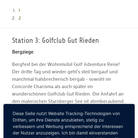
1
2
Station 3: Golfclub Gut Rieden
Bergziege
Bergfest bei der Wohnmobil Golf Adventure Reise!
Der dritte Tag und wieder geht’s steil bergauf und
manchmal halsbrecherisch bergab - sowohl im
Concorde Charisma als auch später im
wunderschönen Golfclub Gut Rieden. Die Anfahrt an
den malerischen Starnberger See ist atemberaubend.
Der anspruchsvolle Par-72-Kurs ebenso: Wir werden
Diese Seite nutzt Website Tracking-Technologien von
mit einem grandiosen Alpenpanorama verwöhnt. Ein
Dritten, um ihre Dienste anzubieten, stetig zu
kleiner Tipp nach drei Tagen Wohnmobil Golf
verbessern und Werbung entsprechend der Interessen
Adventure gefällig? Bitte immer vor der Anreise bei
der Nutzer anzuzeigen. Ich bin damit einverstanden
den jeweiligen Golfclubs anrufen und nach