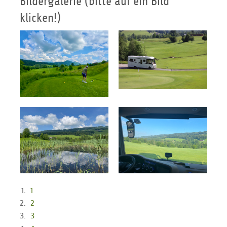
Bildergalerie (bitte auf ein Bild
klicken!)
1
2
3