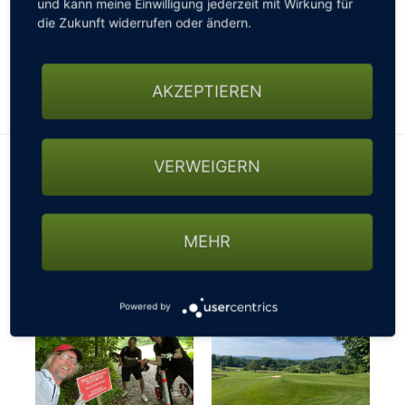
und kann meine Einwilligung jederzeit mit Wirkung für
gesperrten Straßen, nicht passierbaren Wegen oder
die Zukunft widerrufen oder ändern.
sonstigen Beschränkungen fragen - ansonsten
könnte es mit der gebuchten Startzeit schon mal
knapp werden…
AKZEPTIEREN
VERWEIGERN
MEHR
Powered by