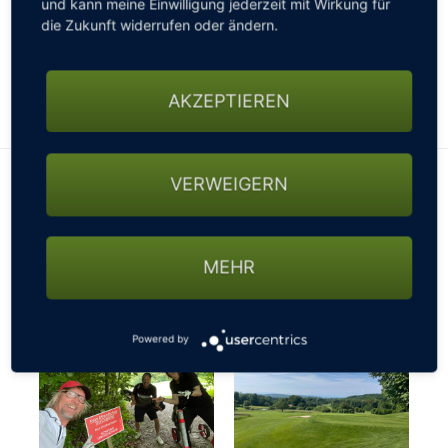
und kann meine Einwilligung jederzeit mit Wirkung für
gesperrten Straßen, nicht passierbaren Wegen oder
die Zukunft widerrufen oder ändern.
sonstigen Beschränkungen fragen - ansonsten
könnte es mit der gebuchten Startzeit schon mal
knapp werden…
AKZEPTIEREN
VERWEIGERN
MEHR
Powered by