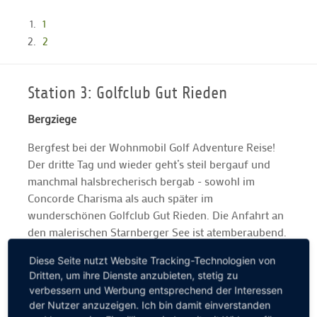
1
2
Station 3: Golfclub Gut Rieden
Bergziege
Bergfest bei der Wohnmobil Golf Adventure Reise!
Der dritte Tag und wieder geht’s steil bergauf und
manchmal halsbrecherisch bergab - sowohl im
Concorde Charisma als auch später im
wunderschönen Golfclub Gut Rieden. Die Anfahrt an
den malerischen Starnberger See ist atemberaubend.
Der anspruchsvolle Par-72-Kurs ebenso: Wir werden
Diese Seite nutzt Website Tracking-Technologien von
mit einem grandiosen Alpenpanorama verwöhnt. Ein
Dritten, um ihre Dienste anzubieten, stetig zu
kleiner Tipp nach drei Tagen Wohnmobil Golf
verbessern und Werbung entsprechend der Interessen
Adventure gefällig? Bitte immer vor der Anreise bei
der Nutzer anzuzeigen. Ich bin damit einverstanden
den jeweiligen Golfclubs anrufen und nach