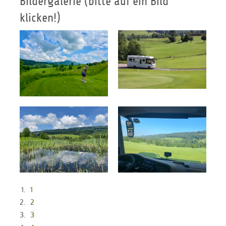
Bildergalerie (bitte auf ein Bild
klicken!)
1
2
3