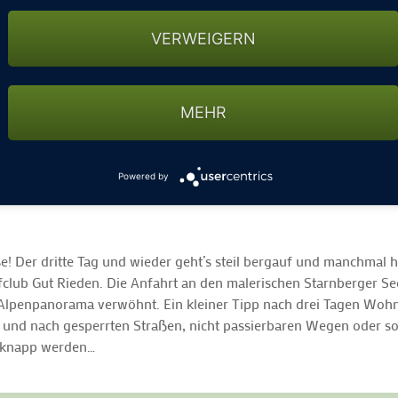
VERWEIGERN
MEHR
Powered by
e! Der dritte Tag und wieder geht’s steil bergauf und manchmal 
club Gut Rieden. Die Anfahrt an den malerischen Starnberger Se
lpenpanorama verwöhnt. Ein kleiner Tipp nach drei Tagen Wohnm
en und nach gesperrten Straßen, nicht passierbaren Wegen oder 
l knapp werden…