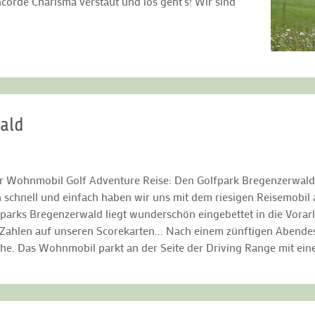
orde Charisma verstaut und los geht’s! Wir sind
wald
er Wohnmobil Golf Adventure Reise: Den Golfpark Bregenzerwald 
 schnell und einfach haben wir uns mit dem riesigen Reisemobil a
fparks Bregenzerwald liegt wunderschön eingebettet in die Vorarl
 Zahlen auf unseren Scorekarten... Nach einem zünftigen Abendes
he. Das Wohnmobil parkt an der Seite der Driving Range mit ein