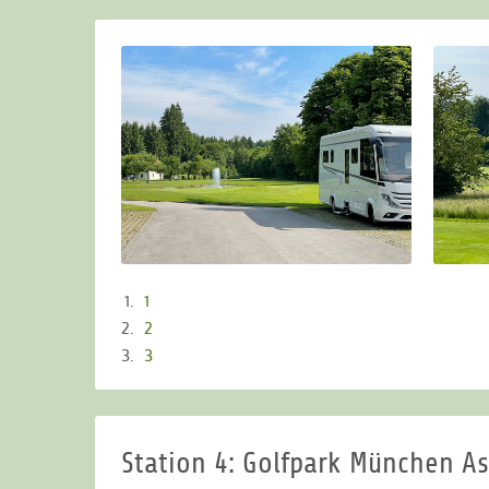
1
2
3
Station 4: Golfpark München A