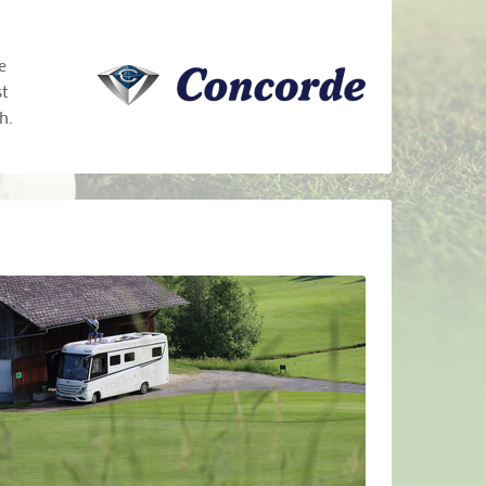
e
t
h.