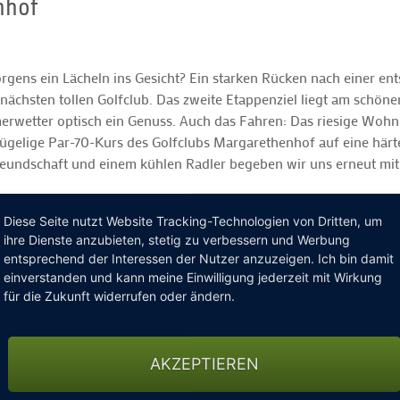
nhof
ns ein Lächeln ins Gesicht? Ein starken Rücken nach einer ent
chsten tollen Golfclub. Das zweite Etappenziel liegt am schönen
merwetter optisch ein Genuss. Auch das Fahren: Das riesige Woh
 hügelige Par-70-Kurs des Golfclubs Margarethenhof auf eine här
reundschaft und einem kühlen Radler begeben wir uns erneut mit
Diese Seite nutzt Website Tracking-Technologien von Dritten, um
ihre Dienste anzubieten, stetig zu verbessern und Werbung
entsprechend der Interessen der Nutzer anzuzeigen. Ich bin damit
einverstanden und kann meine Einwilligung jederzeit mit Wirkung
für die Zukunft widerrufen oder ändern.
AKZEPTIEREN