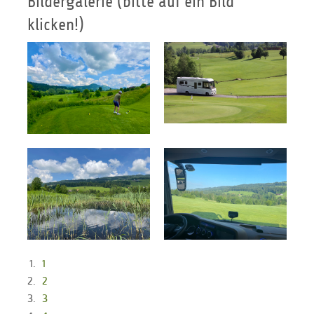
Bildergalerie (bitte auf ein Bild
klicken!)
1
2
3