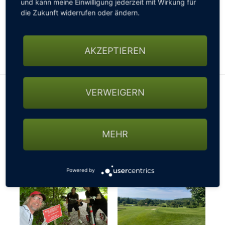
und kann meine Einwilligung jederzeit mit Wirkung für
gesperrten Straßen, nicht passierbaren Wegen oder
die Zukunft widerrufen oder ändern.
sonstigen Beschränkungen fragen - ansonsten
könnte es mit der gebuchten Startzeit schon mal
knapp werden…
AKZEPTIEREN
VERWEIGERN
MEHR
Powered by