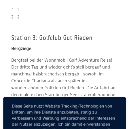
1
2
Station 3: Golfclub Gut Rieden
Bergziege
Bergfest bei der Wohnmobil Golf Adventure Reise!
Der dritte Tag und wieder geht’s steil bergauf und
manchmal halsbrecherisch bergab - sowohl im
Concorde Charisma als auch später im
wunderschönen Golfclub Gut Rieden. Die Anfahrt an
den malerischen Starnberger See ist atemberaubend.
Der anspruchsvolle Par-72-Kurs ebenso: Wir werden
Diese Seite nutzt Website Tracking-Technologien von
mit einem grandiosen Alpenpanorama verwöhnt. Ein
Dritten, um ihre Dienste anzubieten, stetig zu
kleiner Tipp nach drei Tagen Wohnmobil Golf
verbessern und Werbung entsprechend der Interessen
Adventure gefällig? Bitte immer vor der Anreise bei
der Nutzer anzuzeigen. Ich bin damit einverstanden
den jeweiligen Golfclubs anrufen und nach