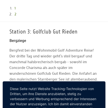
1
2
Station 3: Golfclub Gut Rieden
Bergziege
Bergfest bei der Wohnmobil Golf Adventure Reise!
Der dritte Tag und wieder geht’s steil bergauf und
manchmal halsbrecherisch bergab - sowohl im
Concorde Charisma als auch später im
wunderschönen Golfclub Gut Rieden. Die Anfahrt an
den malerischen Starnberger See ist atemberaubend.
Der anspruchsvolle Par-72-Kurs ebenso: Wir werden
Diese Seite nutzt Website Tracking-Technologien von
mit einem grandiosen Alpenpanorama verwöhnt. Ein
Dritten, um ihre Dienste anzubieten, stetig zu
kleiner Tipp nach drei Tagen Wohnmobil Golf
verbessern und Werbung entsprechend der Interessen
Adventure gefällig? Bitte immer vor der Anreise bei
der Nutzer anzuzeigen. Ich bin damit einverstanden
den jeweiligen Golfclubs anrufen und nach