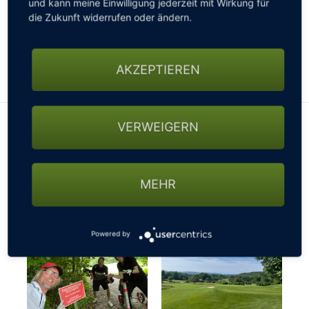
und kann meine Einwilligung jederzeit mit Wirkung für
gesperrten Straßen, nicht passierbaren Wegen oder
die Zukunft widerrufen oder ändern.
sonstigen Beschränkungen fragen - ansonsten
könnte es mit der gebuchten Startzeit schon mal
knapp werden…
AKZEPTIEREN
VERWEIGERN
MEHR
Powered by