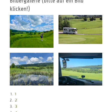
Bildergalerie (bitte auf ein Bild
klicken!)
1
2
3