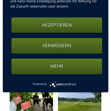
und kann meine Einwilligung jederzeit mit Wirkung für
gesperrten Straßen, nicht passierbaren Wegen oder
die Zukunft widerrufen oder ändern.
sonstigen Beschränkungen fragen - ansonsten
könnte es mit der gebuchten Startzeit schon mal
knapp werden…
AKZEPTIEREN
VERWEIGERN
MEHR
Powered by