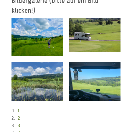
Bildergalerie (bitte auf ein Bild
klicken!)
1
2
3