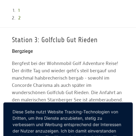
1
2
Station 3: Golfclub Gut Rieden
Bergziege
Bergfest bei der Wohnmobil Golf Adventure Reise!
Der dritte Tag und wieder geht’s steil bergauf und
manchmal halsbrecherisch bergab - sowohl im
Concorde Charisma als auch später im
wunderschönen Golfclub Gut Rieden. Die Anfahrt an
den malerischen Starnberger See ist atemberaubend.
Der anspruchsvolle Par-72-Kurs ebenso: Wir werden
Diese Seite nutzt Website Tracking-Technologien von
mit einem grandiosen Alpenpanorama verwöhnt. Ein
Dritten, um ihre Dienste anzubieten, stetig zu
kleiner Tipp nach drei Tagen Wohnmobil Golf
verbessern und Werbung entsprechend der Interessen
Adventure gefällig? Bitte immer vor der Anreise bei
der Nutzer anzuzeigen. Ich bin damit einverstanden
den jeweiligen Golfclubs anrufen und nach