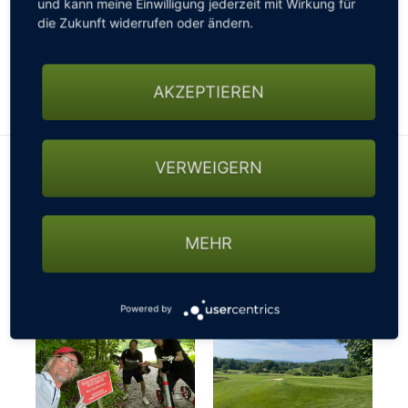
und kann meine Einwilligung jederzeit mit Wirkung für
gesperrten Straßen, nicht passierbaren Wegen oder
die Zukunft widerrufen oder ändern.
sonstigen Beschränkungen fragen - ansonsten
könnte es mit der gebuchten Startzeit schon mal
knapp werden…
AKZEPTIEREN
VERWEIGERN
MEHR
Powered by