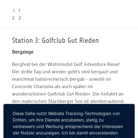
1
2
Station 3: Golfclub Gut Rieden
Bergziege
Bergfest bei der Wohnmobil Golf Adventure Reise!
Der dritte Tag und wieder geht’s steil bergauf und
manchmal halsbrecherisch bergab - sowohl im
Concorde Charisma als auch später im
wunderschönen Golfclub Gut Rieden. Die Anfahrt an
den malerischen Starnberger See ist atemberaubend.
Der anspruchsvolle Par-72-Kurs ebenso: Wir werden
Diese Seite nutzt Website Tracking-Technologien von
mit einem grandiosen Alpenpanorama verwöhnt. Ein
Dritten, um ihre Dienste anzubieten, stetig zu
kleiner Tipp nach drei Tagen Wohnmobil Golf
verbessern und Werbung entsprechend der Interessen
Adventure gefällig? Bitte immer vor der Anreise bei
der Nutzer anzuzeigen. Ich bin damit einverstanden
den jeweiligen Golfclubs anrufen und nach