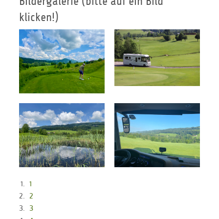
Bildergalerie (bitte auf ein Bild
klicken!)
1
2
3