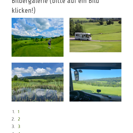
Bildergalerie (bitte auf ein Bild
klicken!)
1
2
3