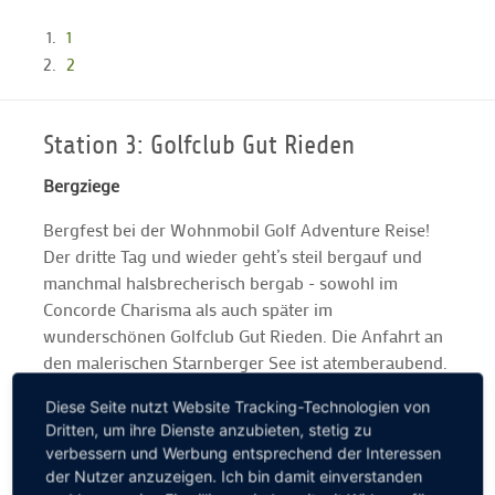
1
2
Station 3: Golfclub Gut Rieden
Bergziege
Bergfest bei der Wohnmobil Golf Adventure Reise!
Der dritte Tag und wieder geht’s steil bergauf und
manchmal halsbrecherisch bergab - sowohl im
Concorde Charisma als auch später im
wunderschönen Golfclub Gut Rieden. Die Anfahrt an
den malerischen Starnberger See ist atemberaubend.
Der anspruchsvolle Par-72-Kurs ebenso: Wir werden
Diese Seite nutzt Website Tracking-Technologien von
mit einem grandiosen Alpenpanorama verwöhnt. Ein
Dritten, um ihre Dienste anzubieten, stetig zu
kleiner Tipp nach drei Tagen Wohnmobil Golf
verbessern und Werbung entsprechend der Interessen
Adventure gefällig? Bitte immer vor der Anreise bei
der Nutzer anzuzeigen. Ich bin damit einverstanden
den jeweiligen Golfclubs anrufen und nach