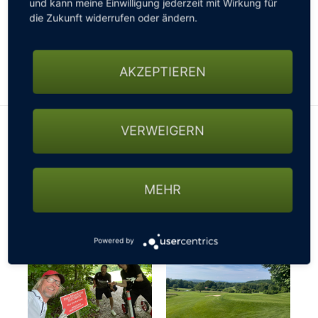
und kann meine Einwilligung jederzeit mit Wirkung für
gesperrten Straßen, nicht passierbaren Wegen oder
die Zukunft widerrufen oder ändern.
sonstigen Beschränkungen fragen - ansonsten
könnte es mit der gebuchten Startzeit schon mal
knapp werden…
AKZEPTIEREN
VERWEIGERN
MEHR
Powered by