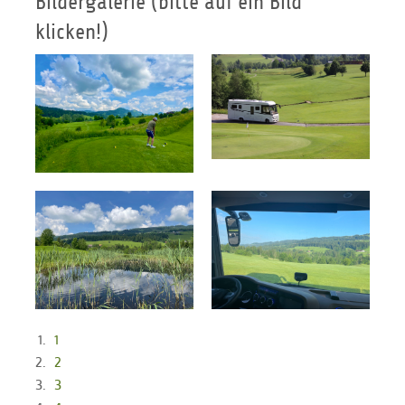
Bildergalerie (bitte auf ein Bild
klicken!)
1
2
3