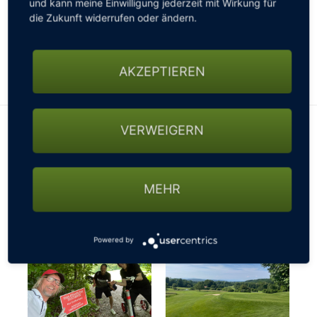
und kann meine Einwilligung jederzeit mit Wirkung für
gesperrten Straßen, nicht passierbaren Wegen oder
die Zukunft widerrufen oder ändern.
sonstigen Beschränkungen fragen - ansonsten
könnte es mit der gebuchten Startzeit schon mal
knapp werden…
AKZEPTIEREN
VERWEIGERN
MEHR
Powered by