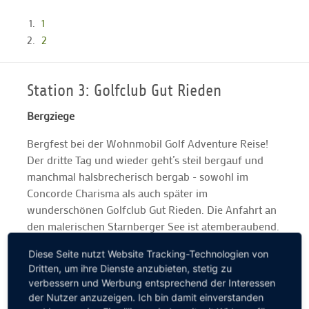
1
2
Station 3: Golfclub Gut Rieden
Bergziege
Bergfest bei der Wohnmobil Golf Adventure Reise!
Der dritte Tag und wieder geht’s steil bergauf und
manchmal halsbrecherisch bergab - sowohl im
Concorde Charisma als auch später im
wunderschönen Golfclub Gut Rieden. Die Anfahrt an
den malerischen Starnberger See ist atemberaubend.
Der anspruchsvolle Par-72-Kurs ebenso: Wir werden
Diese Seite nutzt Website Tracking-Technologien von
mit einem grandiosen Alpenpanorama verwöhnt. Ein
Dritten, um ihre Dienste anzubieten, stetig zu
kleiner Tipp nach drei Tagen Wohnmobil Golf
verbessern und Werbung entsprechend der Interessen
Adventure gefällig? Bitte immer vor der Anreise bei
der Nutzer anzuzeigen. Ich bin damit einverstanden
den jeweiligen Golfclubs anrufen und nach