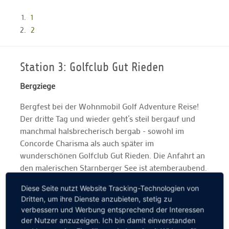
1
2
Station 3: Golfclub Gut Rieden
Bergziege
Bergfest bei der Wohnmobil Golf Adventure Reise!
Der dritte Tag und wieder geht’s steil bergauf und
manchmal halsbrecherisch bergab - sowohl im
Concorde Charisma als auch später im
wunderschönen Golfclub Gut Rieden. Die Anfahrt an
den malerischen Starnberger See ist atemberaubend.
Der anspruchsvolle Par-72-Kurs ebenso: Wir werden
Diese Seite nutzt Website Tracking-Technologien von
mit einem grandiosen Alpenpanorama verwöhnt. Ein
Dritten, um ihre Dienste anzubieten, stetig zu
kleiner Tipp nach drei Tagen Wohnmobil Golf
verbessern und Werbung entsprechend der Interessen
Adventure gefällig? Bitte immer vor der Anreise bei
der Nutzer anzuzeigen. Ich bin damit einverstanden
den jeweiligen Golfclubs anrufen und nach