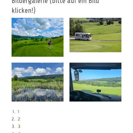
Bildergalerie (bitte auf ein Bild
klicken!)
1
2
3