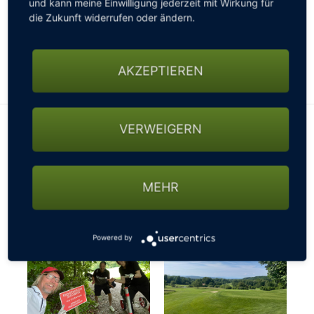
und kann meine Einwilligung jederzeit mit Wirkung für
gesperrten Straßen, nicht passierbaren Wegen oder
die Zukunft widerrufen oder ändern.
sonstigen Beschränkungen fragen - ansonsten
könnte es mit der gebuchten Startzeit schon mal
knapp werden…
AKZEPTIEREN
VERWEIGERN
MEHR
Powered by