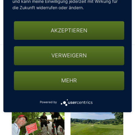
und kann meine Einwilligung jederzeit mit Wirkung für
gesperrten Straßen, nicht passierbaren Wegen oder
die Zukunft widerrufen oder ändern.
sonstigen Beschränkungen fragen - ansonsten
könnte es mit der gebuchten Startzeit schon mal
knapp werden…
AKZEPTIEREN
VERWEIGERN
MEHR
Powered by