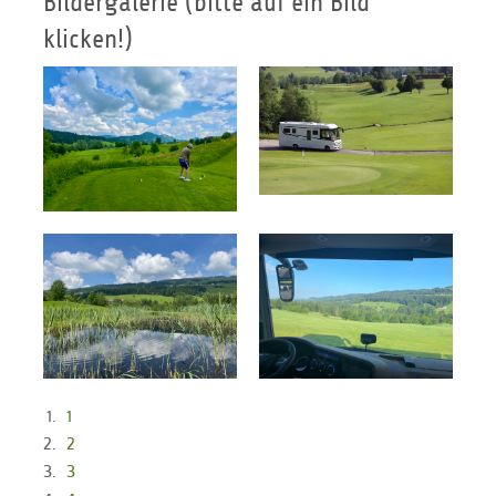
Bildergalerie (bitte auf ein Bild
klicken!)
1
2
3