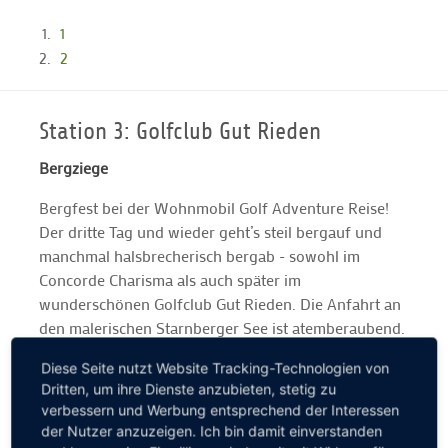
1
2
Station 3: Golfclub Gut Rieden
Bergziege
Bergfest bei der Wohnmobil Golf Adventure Reise!
Der dritte Tag und wieder geht’s steil bergauf und
manchmal halsbrecherisch bergab - sowohl im
Concorde Charisma als auch später im
wunderschönen Golfclub Gut Rieden. Die Anfahrt an
den malerischen Starnberger See ist atemberaubend.
Der anspruchsvolle Par-72-Kurs ebenso: Wir werden
Diese Seite nutzt Website Tracking-Technologien von
mit einem grandiosen Alpenpanorama verwöhnt. Ein
Dritten, um ihre Dienste anzubieten, stetig zu
kleiner Tipp nach drei Tagen Wohnmobil Golf
verbessern und Werbung entsprechend der Interessen
Adventure gefällig? Bitte immer vor der Anreise bei
der Nutzer anzuzeigen. Ich bin damit einverstanden
den jeweiligen Golfclubs anrufen und nach