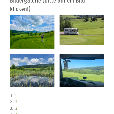
Bildergalerie (bitte auf ein Bild
klicken!)
1
2
3