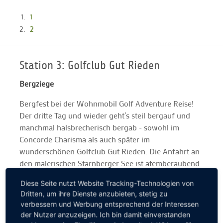
1
2
Station 3: Golfclub Gut Rieden
Bergziege
Bergfest bei der Wohnmobil Golf Adventure Reise!
Der dritte Tag und wieder geht’s steil bergauf und
manchmal halsbrecherisch bergab - sowohl im
Concorde Charisma als auch später im
wunderschönen Golfclub Gut Rieden. Die Anfahrt an
den malerischen Starnberger See ist atemberaubend.
Der anspruchsvolle Par-72-Kurs ebenso: Wir werden
Diese Seite nutzt Website Tracking-Technologien von
mit einem grandiosen Alpenpanorama verwöhnt. Ein
Dritten, um ihre Dienste anzubieten, stetig zu
kleiner Tipp nach drei Tagen Wohnmobil Golf
verbessern und Werbung entsprechend der Interessen
Adventure gefällig? Bitte immer vor der Anreise bei
der Nutzer anzuzeigen. Ich bin damit einverstanden
den jeweiligen Golfclubs anrufen und nach