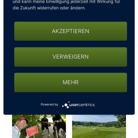
und kann meine Einwilligung jederzeit mit Wirkung für
gesperrten Straßen, nicht passierbaren Wegen oder
die Zukunft widerrufen oder ändern.
sonstigen Beschränkungen fragen - ansonsten
könnte es mit der gebuchten Startzeit schon mal
knapp werden…
AKZEPTIEREN
VERWEIGERN
MEHR
Powered by