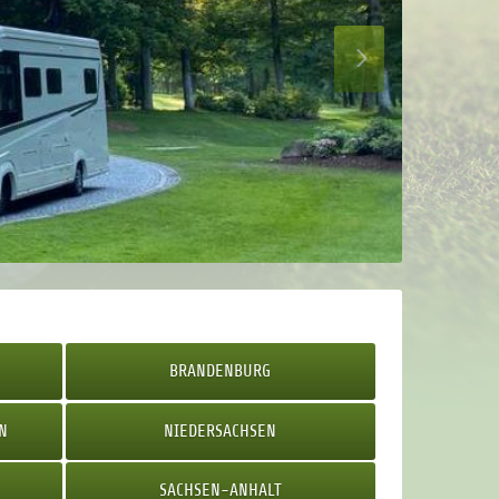
AUSZEIT 
BRANDENBURG
N
NIEDERSACHSEN
SACHSEN-ANHALT