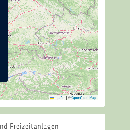
Leaflet
|
©
OpenStreetMap
nd Freizeitanlagen