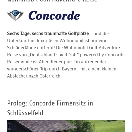
GOLFARRANGEMENTS
Sechs Tage, sechs traumhafte Golfplätze
– und die
GOLF CARD
Unterkunft im luxuriösen Wohnmobil ist nur eine
Schlägerlänge entfernt! Die Wohnmobil Golf Adventure
GOLF & WOMO
Reise von „Deutschland spielt Golf“ powered by Concorde
Reisemobile ist Abendteuer pur: Ein aufregender,
wunderschöner Trip durch Bayern - mit einem kleinen
MALLORCA GOLFWOCHE
Abstecher nach Österreich.
GOLF NEWS
Prolog: Concorde Firmensitz in
Schlüsselfeld