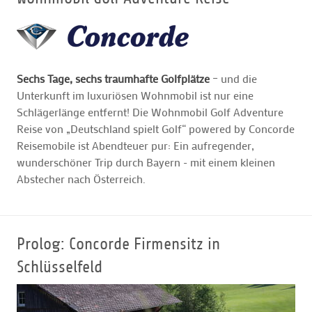
GOLFARRANGEMENTS
Sechs Tage, sechs traumhafte Golfplätze
– und die
GOLF CARD
Unterkunft im luxuriösen Wohnmobil ist nur eine
Schlägerlänge entfernt! Die Wohnmobil Golf Adventure
GOLF & WOMO
Reise von „Deutschland spielt Golf“ powered by Concorde
Reisemobile ist Abendteuer pur: Ein aufregender,
wunderschöner Trip durch Bayern - mit einem kleinen
MALLORCA GOLFWOCHE
Abstecher nach Österreich.
GOLF NEWS
Prolog: Concorde Firmensitz in
Schlüsselfeld