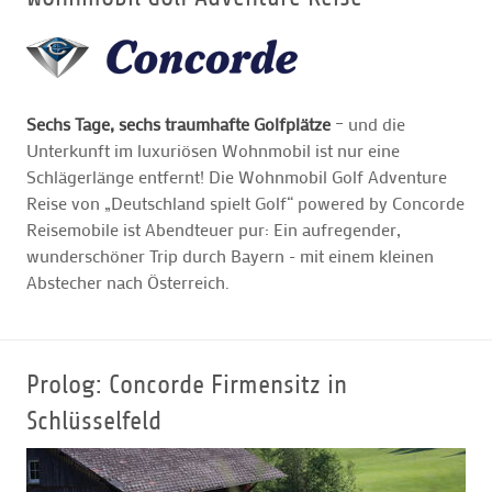
GOLFARRANGEMENTS
Sechs Tage, sechs traumhafte Golfplätze
– und die
GOLF CARD
Unterkunft im luxuriösen Wohnmobil ist nur eine
Schlägerlänge entfernt! Die Wohnmobil Golf Adventure
GOLF & WOMO
Reise von „Deutschland spielt Golf“ powered by Concorde
Reisemobile ist Abendteuer pur: Ein aufregender,
wunderschöner Trip durch Bayern - mit einem kleinen
MALLORCA GOLFWOCHE
Abstecher nach Österreich.
GOLF NEWS
Prolog: Concorde Firmensitz in
Schlüsselfeld