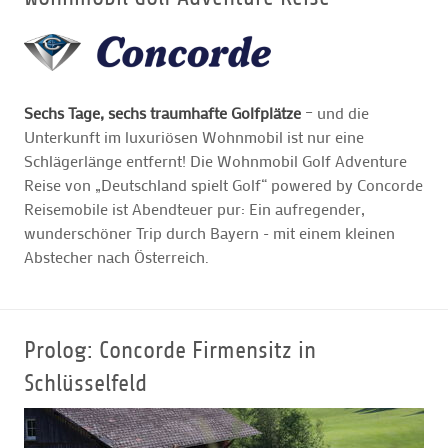
GOLFARRANGEMENTS
Sechs Tage, sechs traumhafte Golfplätze
– und die
GOLF CARD
Unterkunft im luxuriösen Wohnmobil ist nur eine
Schlägerlänge entfernt! Die Wohnmobil Golf Adventure
GOLF & WOMO
Reise von „Deutschland spielt Golf“ powered by Concorde
Reisemobile ist Abendteuer pur: Ein aufregender,
wunderschöner Trip durch Bayern - mit einem kleinen
MALLORCA GOLFWOCHE
Abstecher nach Österreich.
GOLF NEWS
Prolog: Concorde Firmensitz in
Schlüsselfeld