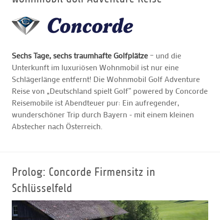
GOLFARRANGEMENTS
Sechs Tage, sechs traumhafte Golfplätze
– und die
GOLF CARD
Unterkunft im luxuriösen Wohnmobil ist nur eine
Schlägerlänge entfernt! Die Wohnmobil Golf Adventure
GOLF & WOMO
Reise von „Deutschland spielt Golf“ powered by Concorde
Reisemobile ist Abendteuer pur: Ein aufregender,
wunderschöner Trip durch Bayern - mit einem kleinen
MALLORCA GOLFWOCHE
Abstecher nach Österreich.
GOLF NEWS
Prolog: Concorde Firmensitz in
Schlüsselfeld