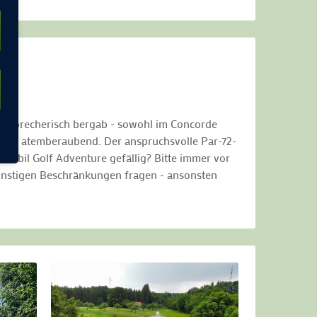
halsbrecherisch bergab - sowohl im Concorde
e ist atemberaubend. Der anspruchsvolle Par-72-
obil Golf Adventure gefällig? Bitte immer vor
sonstigen Beschränkungen fragen - ansonsten