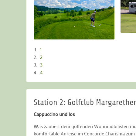
1
2
3
4
Station 2: Golfclub Margarethe
Cappuccino und los
Was zaubert dem golfenden Wohnmobilisten morge
komfortable Anreise im Concorde Charisma zum nä