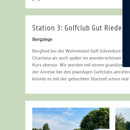
Station 3: Golfclub Gut Rieden
Bergziege
Bergfest bei der Wohnmobil Golf Adventure Reis
Charisma als auch später im wunderschönen Golf
Kurs ebenso: Wir werden mit einem grandiosen A
der Anreise bei den jeweiligen Golfclubs anruf
könnte es mit der gebuchten Startzeit schon ma