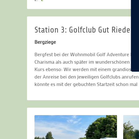
Station 3: Golfclub Gut Rieden
Bergziege
Bergfest bei der Wohnmobil Golf Adventure Reis
Charisma als auch später im wunderschönen Golf
Kurs ebenso: Wir werden mit einem grandiosen A
der Anreise bei den jeweiligen Golfclubs anruf
könnte es mit der gebuchten Startzeit schon ma