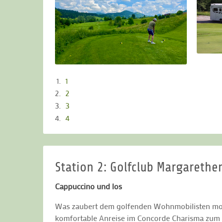
1
2
3
4
Station 2: Golfclub Margarethe
Cappuccino und los
Was zaubert dem golfenden Wohnmobilisten morge
komfortable Anreise im Concorde Charisma zum nä