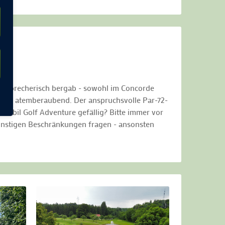
halsbrecherisch bergab - sowohl im Concorde
e ist atemberaubend. Der anspruchsvolle Par-72-
obil Golf Adventure gefällig? Bitte immer vor
sonstigen Beschränkungen fragen - ansonsten