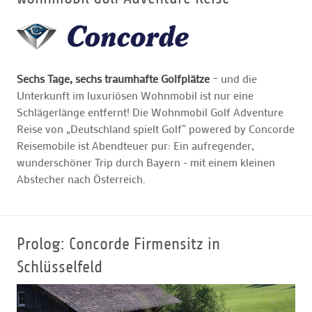
GOLFARRANGEMENTS
Sechs Tage, sechs traumhafte Golfplätze
– und die
GOLF CARD
Unterkunft im luxuriösen Wohnmobil ist nur eine
Schlägerlänge entfernt! Die Wohnmobil Golf Adventure
GOLF & WOMO
Reise von „Deutschland spielt Golf“ powered by Concorde
Reisemobile ist Abendteuer pur: Ein aufregender,
wunderschöner Trip durch Bayern - mit einem kleinen
MALLORCA GOLFWOCHE
Abstecher nach Österreich.
GOLF NEWS
Prolog: Concorde Firmensitz in
Schlüsselfeld