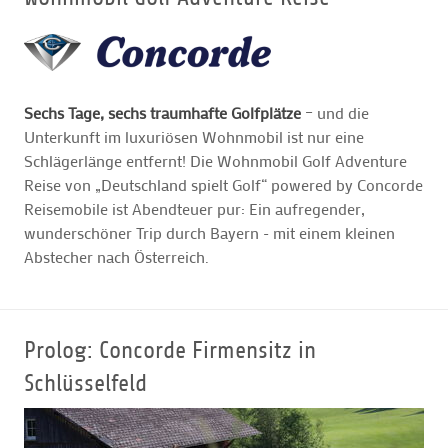
GOLFARRANGEMENTS
Sechs Tage, sechs traumhafte Golfplätze
– und die
GOLF CARD
Unterkunft im luxuriösen Wohnmobil ist nur eine
Schlägerlänge entfernt! Die Wohnmobil Golf Adventure
GOLF & WOMO
Reise von „Deutschland spielt Golf“ powered by Concorde
Reisemobile ist Abendteuer pur: Ein aufregender,
wunderschöner Trip durch Bayern - mit einem kleinen
MALLORCA GOLFWOCHE
Abstecher nach Österreich.
GOLF NEWS
Prolog: Concorde Firmensitz in
Schlüsselfeld