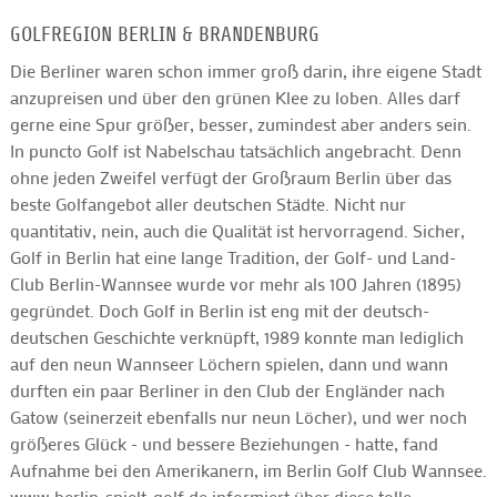
GOLFREGION BERLIN & BRANDENBURG
Die Berliner waren schon immer groß darin, ihre eigene Stadt
anzupreisen und über den grünen Klee zu loben. Alles darf
gerne eine Spur größer, besser, zumindest aber anders sein.
In puncto Golf ist Nabelschau tatsächlich angebracht. Denn
ohne jeden Zweifel verfügt der Großraum Berlin über das
beste Golfangebot aller deutschen Städte. Nicht nur
quantitativ, nein, auch die Qualität ist hervorragend. Sicher,
Golf in Berlin hat eine lange Tradition, der Golf- und Land-
Club Berlin-Wannsee wurde vor mehr als 100 Jahren (1895)
gegründet. Doch Golf in Berlin ist eng mit der deutsch-
deutschen Geschichte verknüpft, 1989 konnte man lediglich
auf den neun Wannseer Löchern spielen, dann und wann
durften ein paar Berliner in den Club der Engländer nach
Gatow (seinerzeit ebenfalls nur neun Löcher), und wer noch
größeres Glück - und bessere Beziehungen - hatte, fand
Aufnahme bei den Amerikanern, im Berlin Golf Club Wannsee.
www.berlin-spielt-golf.de informiert über diese tolle