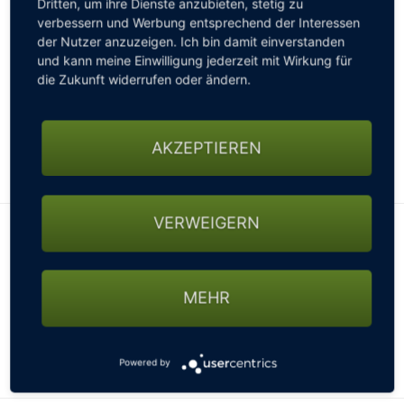
Dritten, um ihre Dienste anzubieten, stetig zu
verbessern und Werbung entsprechend der Interessen
der Nutzer anzuzeigen. Ich bin damit einverstanden
und kann meine Einwilligung jederzeit mit Wirkung für
die Zukunft widerrufen oder ändern.
AKZEPTIEREN
Leaflet
|
©
OpenStreetMap
VERWEIGERN
Alle Hotels in der Region Brandenburg
PRECISE RESORT BAD SAAROW AM SCHARMÜTZELSEE
BAD SAAROW
MEHR
PRECISE RESORT BAD SAAROWEine außergewöhnliche
Oase mit vielseitigem Sport- und Spa-Angebot für einen
perfekten Urlaub am Scharmützelsee. Am Ufer ...
Powered by