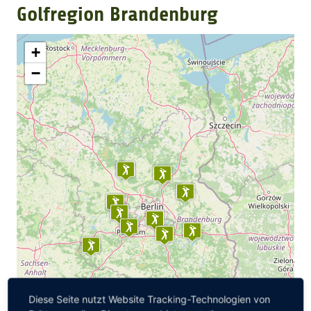
Golfregion Brandenburg
GOLFARRANGEMENTS
+
−
GOLF CARD
GOLF & WOMO
MALLORCA GOLFWOCHE
GOLF NEWS
Diese Seite nutzt Website Tracking-Technologien von