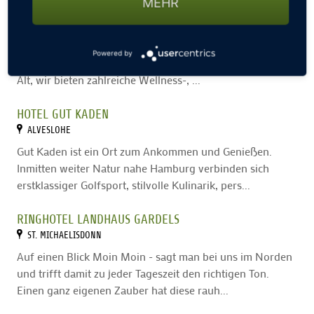
MEHR
HOFHOTEL KRÄHENBERG
GRÖMITZ
Ankommen und sich zu Hause fühlen! Unser persönlich
Powered by
geführtes Hotel ist eine Oase der Erholung für Jung [&]
Alt, wir bieten zahlreiche Wellness-, ...
HOTEL GUT KADEN
ALVESLOHE
Gut Kaden ist ein Ort zum Ankommen und Genießen.
Inmitten weiter Natur nahe Hamburg verbinden sich
erstklassiger Golfsport, stilvolle Kulinarik, pers...
RINGHOTEL LANDHAUS GARDELS
ST. MICHAELISDONN
Auf einen Blick Moin Moin - sagt man bei uns im Norden
und trifft damit zu jeder Tageszeit den richtigen Ton.
Einen ganz eigenen Zauber hat diese rauh...