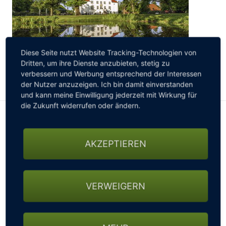
Diese Seite nutzt Website Tracking-Technologien von
Dritten, um ihre Dienste anzubieten, stetig zu
verbessern und Werbung entsprechend der Interessen
ALVESLOHE
der Nutzer anzuzeigen. Ich bin damit einverstanden
und kann meine Einwilligung jederzeit mit Wirkung für
die Zukunft widerrufen oder ändern.
Alle Hotels in der Region Schleswig-
Holstein
AKZEPTIEREN
MANGO`S STRANDHOTEL
ECKERNFÖRDE
Wir möchten unseren Gästen ein außergewöhnliches
VERWEIGERN
Urlaubsangebot mit besonderer Strandatmosphäre
ermöglichen. Mit unserem Hotel, der Bar mit Somm...