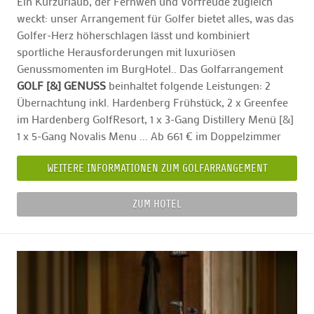
Ein Kurzurlaub, der Fernweh und Vorfreude zugleich
weckt: unser Arrangement für Golfer bietet alles, was das
Golfer-Herz höherschlagen lässt und kombiniert
sportliche Herausforderungen mit luxuriösen
Genussmomenten im BurgHotel.. Das Golfarrangement
GOLF [&] GENUSS
beinhaltet folgende Leistungen: 2
Übernachtung inkl. Hardenberg Frühstück, 2 x Greenfee
im Hardenberg GolfResort, 1 x 3-Gang Distillery Menü [&]
1 x 5-Gang Novalis Menu ... Ab 661 € im Doppelzimmer
WEITERE INFORMATIONEN ZUM GOLFARRANGEMENT
ZUM HOTEL