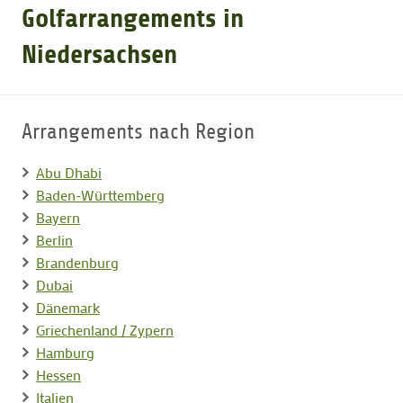
Golfarrangements in
GOLFARRANGEMENTS
Niedersachsen
GOLF CARD
Arrangements nach Region
GOLF & WOMO
Abu Dhabi
Baden-Württemberg
Bayern
MALLORCA GOLFWOCHE
Berlin
Brandenburg
GOLF NEWS
Dubai
Dänemark
Griechenland / Zypern
Hamburg
Hessen
Italien