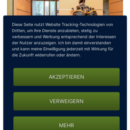
Diese Seite nutzt Website Tracking-Technologien von
Dritten, um ihre Dienste anzubieten, stetig zu
verbessern und Werbung entsprechend der Interessen
der Nutzer anzuzeigen. Ich bin damit einverstanden
und kann meine Einwilligung jederzeit mit Wirkung für
die Zukunft widerrufen oder ändern.
GOLF 2
AKZEPTIEREN
FREIgeist Northeim /
Northeim
Verbringe Deinen diesjährigen Herbst-Kurzurlaub in
Niedersachsen und spiele dabei eine Partie Golf auf
einem der exklusivsten Plätze Deutschlands im
VERWEIGERN
Hardenberg GolfResort. Leistungsbeschreibung: 2
Übernachtungen inklusive Frühstück, 1x Greenfee
Göttingen Course (18-Loch) auf dem Hardenberg, 1x 3-
MEHR
Gang Menü im Restaurant WALDWERK ... Preis pro