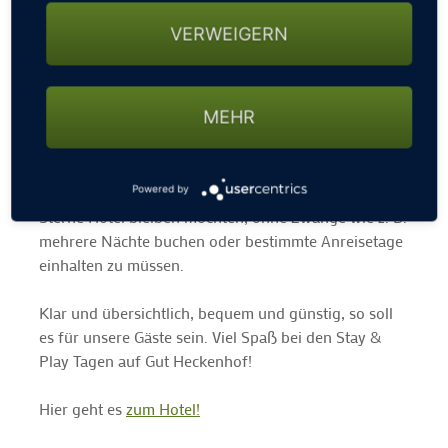
18-Loch Runde golfen, Sauna und Wellness nach Lust
und Laune und abends ein stilvolles Genießer-
VERWEIGERN
Abendessen im Restaurant genießen, das Alles zu
äußerst günstigen Preisen...schon ab 119€… ein
unschlagbares Angebot, das man sich nicht entgehen
MEHR
lassen sollte!
Sie entscheiden, wann Sie kommen und wie viele
Stay & Play Tage Sie auf der Golfanlage und im 4
Powered by
Sterne Hotel bleiben möchten, ohne Zwänge wie z. B.
mehrere Nächte buchen oder bestimmte Anreisetage
einhalten zu müssen.
Klar und übersichtlich, bequem und günstig, so soll
es für unsere Gäste sein. Viel Spaß bei den Stay &
Play Tagen auf Gut Heckenhof!
Hier geht es
zum Hotel!