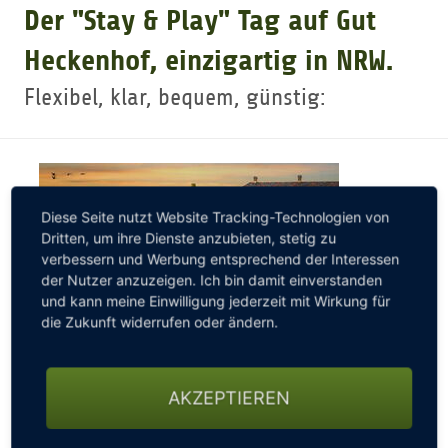
Der "Stay & Play" Tag auf Gut
GOLFARRANGEMENTS
Heckenhof, einzigartig in NRW.
Flexibel, klar, bequem, günstig:
GOLF CARD
GOLF & WOMO
Diese Seite nutzt Website Tracking-Technologien von
Dritten, um ihre Dienste anzubieten, stetig zu
MALLORCA GOLFWOCHE
verbessern und Werbung entsprechend der Interessen
der Nutzer anzuzeigen. Ich bin damit einverstanden
und kann meine Einwilligung jederzeit mit Wirkung für
GOLF NEWS
die Zukunft widerrufen oder ändern.
AKZEPTIEREN
... Übernachten im Einzel- oder Doppelzimmer im
Hotel auf dem Golfplatz, ausgiebig Frühstücken, eine