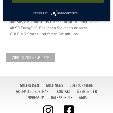
entgehen lassen sollten, ist die exklusive GOLFINO
Sonderkollektion. Es warten unsere Klassiker in
Powered by
limitierten Farben zu fantastischen Jubiläumspreisen
auf Sie, z.B. Poloshirts für 59 Euro/CHF oder Hosen
ab 99 Euro/CHF. Besuchen Sie einen unserer
GOLFINO Stores und feiern Sie mit uns!
ZURÜCK ZUR NEWSLISTE
GOLFREISEN
GOLF NEWS
GOLFTURNIERE
GOLFMITGLIEDSCHAFT
KONTAKT
NEWSLETTER
IMPRESSUM
DATENSCHUTZ
AGBS