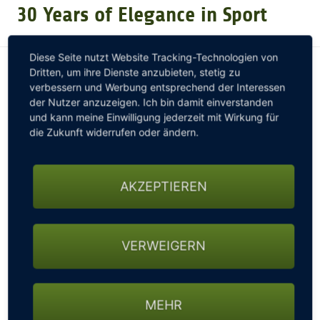
30 Years of Elegance in Sport
GOLFARRANGEMENTS
Diese Seite nutzt Website Tracking-Technologien von
Vom 2. - 31. Mai 2016 feiert
GOLFINO sein 30-jähriges
Dritten, um ihre Dienste anzubieten, stetig zu
GOLF CARD
verbessern und Werbung entsprechend der Interessen
Jubiläum
und lädt Sie als treuen Kunden ein, sich von
der Nutzer anzuzeigen. Ich bin damit einverstanden
der Feierstimmung anstecken zu lassen! Es wartet ein
und kann meine Einwilligung jederzeit mit Wirkung für
großes Gewinnspiel mit 30 tollen Tagespreisen auf
GOLF & WOMO
die Zukunft widerrufen oder ändern.
Sie! Wie wäre es zum Beispiel mit einer Reise nach
Portugal inklusive einer Privatführung der dort
ansässigen GOLFINO Produktions- und Designstätte?
MALLORCA GOLFWOCHE
AKZEPTIEREN
Oder einem Trip zum altehrwürdigen Old Course nach
St. Andrews? Besuchen Sie unsere GOLFINO Stores
GOLF NEWS
oder gehen Sie online und nehmen Sie an unserem
Gewinnspiel teil. Wir freuen uns auf Sie!
VERWEIGERN
www.golfino.com/30jahre
MEHR
Ein weiteres Highlight
, das Sie sich im Mai nicht