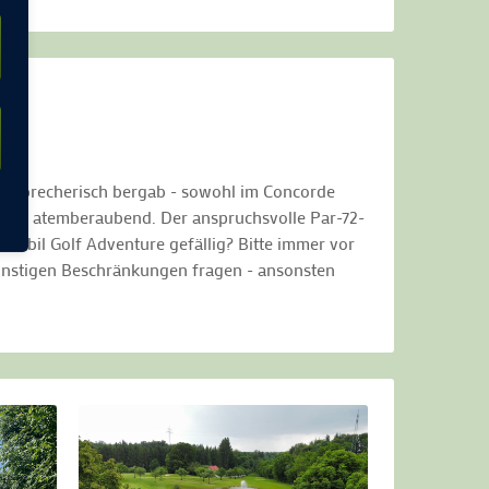
halsbrecherisch bergab - sowohl im Concorde
e ist atemberaubend. Der anspruchsvolle Par-72-
obil Golf Adventure gefällig? Bitte immer vor
sonstigen Beschränkungen fragen - ansonsten