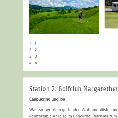
1
2
3
4
Station 2: Golfclub Margarethe
Cappuccino und los
Was zaubert dem golfenden Wohnmobilisten morge
komfortable Anreise im Concorde Charisma zum nä