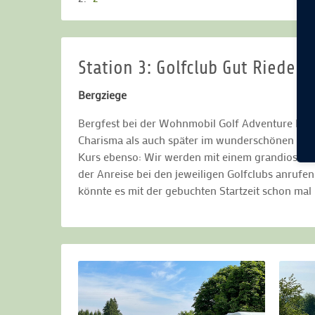
Station 3: Golfclub Gut Rieden
Bergziege
Bergfest bei der Wohnmobil Golf Adventure Reis
Charisma als auch später im wunderschönen Golf
Kurs ebenso: Wir werden mit einem grandiosen A
der Anreise bei den jeweiligen Golfclubs anruf
könnte es mit der gebuchten Startzeit schon ma