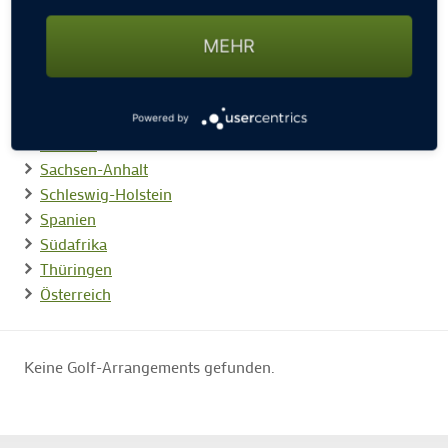
Mecklenburg-Vorpommern
Niedersachsen
MEHR
Nordrhein-Westfalen
Portugal
Rheinland-Pfalz
Powered by
Sachsen
Sachsen-Anhalt
Schleswig-Holstein
Spanien
Südafrika
Thüringen
Österreich
Keine Golf-Arrangements gefunden.