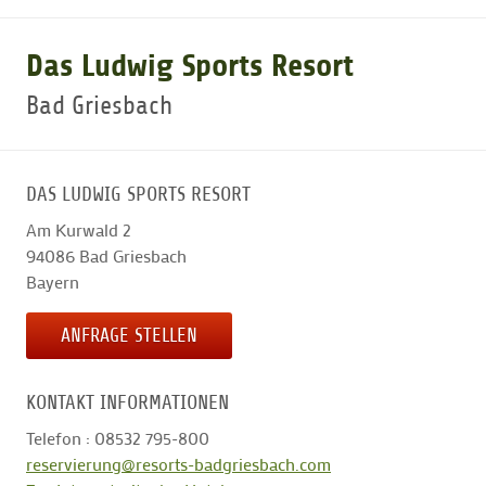
GOLFARRANGEMENTS
Das Ludwig Sports Resort
Bad Griesbach
GOLF CARD
DAS LUDWIG SPORTS RESORT
GOLF & WOMO
Am Kurwald 2
94086
Bad Griesbach
MALLORCA GOLFWOCHE
Bayern
ANFRAGE STELLEN
GOLF NEWS
KONTAKT INFORMATIONEN
Telefon : 08532 795-800
reservierung@resorts-badgriesbach.com