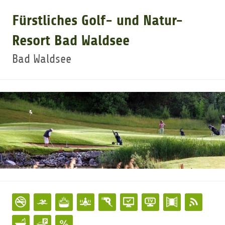
Fürstliches Golf- und Natur-
GOLFARRANGEMENTS
Resort Bad Waldsee
Bad Waldsee
GOLF CARD
GOLF & WOMO
MALLORCA GOLFWOCHE
GOLF NEWS