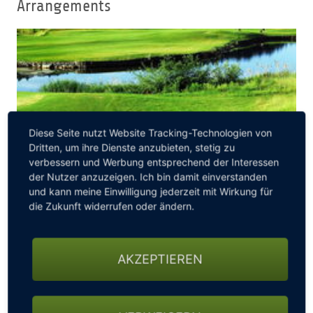
Arrangements
Diese Seite nutzt Website Tracking-Technologien von
Dritten, um ihre Dienste anzubieten, stetig zu
verbessern und Werbung entsprechend der Interessen
der Nutzer anzuzeigen. Ich bin damit einverstanden
und kann meine Einwilligung jederzeit mit Wirkung für
die Zukunft widerrufen oder ändern.
3-TAGE-GOLFERLEBNIS
Das Golfarrangement
"3-Tage-Golferlebnis"
enthält
AKZEPTIEREN
folgende Leistungen: Begrüßungsgetränk am Anreisetag,
2 x Übernachtung im 4-Sterne Hotel, 2 X Reichhaltiges
Frühstücksbuffet, 2 x 3-Gang-Menü oder Buffet am