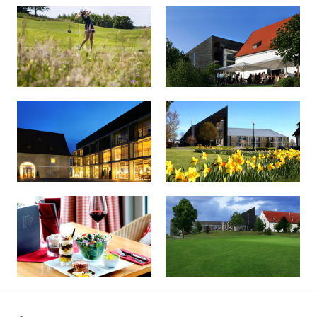
Umweltschutz, zu verbinden. Es erwarten Sie 40 moderne
Hotelzimmer, Restaurant, Bar, Seminar- und
Tagungsräume sowie ein Vitalbereich mit Sauna, Massage
und Whirlpool.
Die Faszination Golf ergänzen wir mit interessanten Kurs-
und Vitalangeboten - wir freuen uns auf Sie.