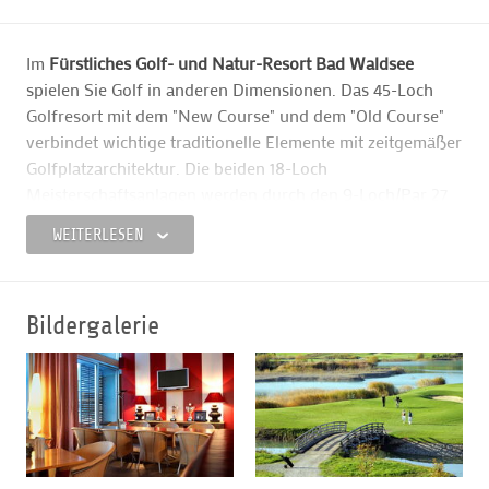
Im
Fürstliches Golf- und Natur-Resort Bad Waldsee
spielen Sie Golf in anderen Dimensionen. Das 45-Loch
Golfresort mit dem "New Course" und dem "Old Course"
verbindet wichtige traditionelle Elemente mit zeitgemäßer
Golfplatzarchitektur. Die beiden 18-Loch
Meisterschaftsanlagen werden durch den 9-Loch/Par 27
Platz ideal ergänzt. Er eignet sich für die ganze Familie,
WEITERLESEN
für Golf-Einsteiger und wird vorwiegend von der
Waldsee Golf Academy genutzt.
Bildergalerie
Ob als Destination für Golfer, Tagungsgäste oder für
Freunde schöner Landschaft, sehr guter Küche und
ausgesuchter Weine - bei uns sind Sie richtig.
Mit dem
"Hotel und Restaurant im Hofgut"
ist es gelungen
moderne Architektur und liebevolle Restauration, unter
besonderer Berücksichtigung von Ökologie und