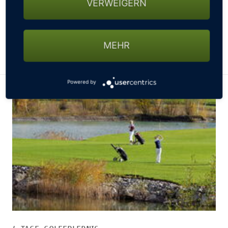
VERWEIGERN
Abend, Golf unlimited: 3 Tage freies Spiel auf zwei 18-
Loch Meisterschaftsplätzen ...Preis pro Person im
Doppelzimmer ab 475,00 €
MEHR
WEITERE INFORMATIONEN ZUM GOLFARRANGEMENT
Powered by