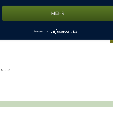
getag (zusätzliche Greenfee für den Anreisetag € 90.00 pro
eichs
MEHR
0 pro pax [&] stay, EZ ab € 215.00 pro pax [&] stay
Powered by
t!
ro pax