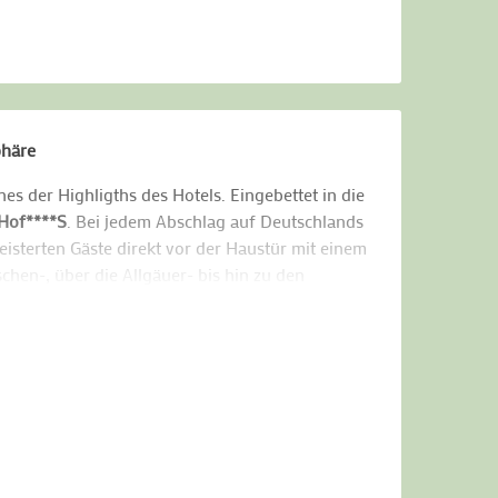
phäre
es der Highligths des Hotels. Eingebettet in die
 Hof****S
. Bei jedem Abschlag auf Deutschlands
isterten Gäste direkt vor der Haustür mit einem
hen-, über die Allgäuer- bis hin zu den
rzlichkeit eines typischen Allgäuer
r
warten auf Sie! Damit auch „Nicht-Golfer“ auf
heizten Außenpool, verschiedene Ruhebereiche,
aum und Infrarotkabine. Im Spa-Bereich steht
 Und wer sich sportlich noch mehr austoben
itnessraum an unterschiedlichen Geräten und