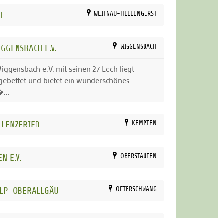
T
WEITNAU-HELLENGERST
GGENSBACH E.V.
WIGGENSBACH
ggensbach e.V. mit seinen 27 Loch liegt
ingebettet und bietet ein wunderschönes
...
 LENZFRIED
KEMPTEN
N E.V.
OBERSTAUFEN
ALP-OBERALLGÄU
OFTERSCHWANG