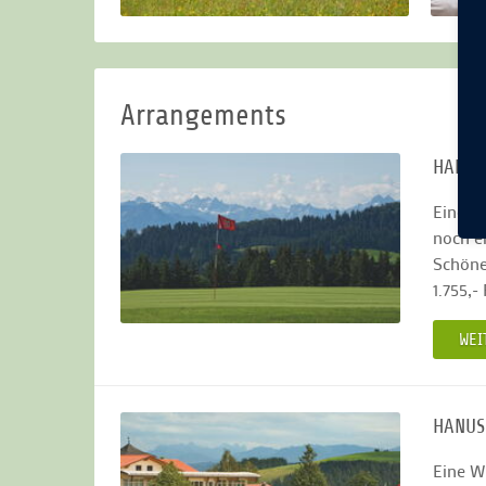
Arrangements
HANUS
Eine W
noch e
Schöne
1.755,
WEI
HANUS
Eine W