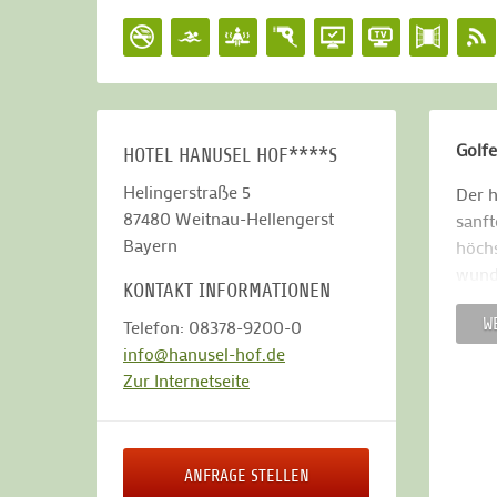
Golfe
HOTEL HANUSEL HOF****S
Helingerstraße 5
Der h
87480
Weitnau-Hellengerst
sanft
Bayern
höchs
wunde
KONTAKT INFORMATIONEN
Schwe
W
Telefon: 08378-9200-0
Famil
info@hanusel-hof.de
55 li
Zur Internetseite
ihre 
ein g
Ihnen
ANFRAGE STELLEN
möcht