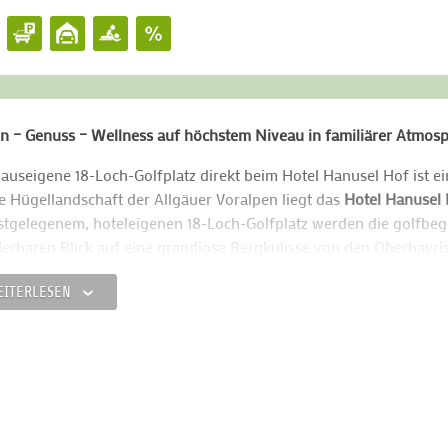
n – Genuss – Wellness auf höchstem Niveau in familiärer Atmos
auseigene 18-Loch-Golfplatz direkt beim Hotel Hanusel Hof ist ein
e Hügellandschaft der Allgäuer Voralpen liegt das
Hotel Hanusel
tgelegenem, hoteleigenen 18-Loch-Golfplatz werden die golfbege
rbaren Blick auf eine grandiose Bergkulisse von den Oberbayrisc
izer Alpen belohnt. Im Hanusel Hof wird die gelebte familiäre He
EITERLESEN
ienbetriebes besonders großgeschrieben!
ebevoll, im elegant
alpenländischen Stil eingerichtete Hotelzimme
Kosten kommen bietet das Hotel einen Innen- und ganzjährig be
roßzügiger Wellness-Bereich mit neuen Saunen, Dampfbad, Soler
 ein vielseitiges Massage- und Kosmetikangebot zur Verfügung.
e, der kann an verschiedenen Kursen teilnehmen oder sich im F