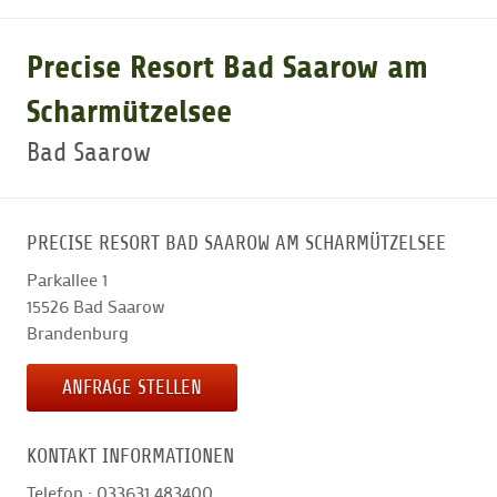
GOLFARRANGEMENTS
Precise Resort Bad Saarow am
Scharmützelsee
GOLF CARD
Bad Saarow
GOLF & WOMO
PRECISE RESORT BAD SAAROW AM SCHARMÜTZELSEE
MALLORCA GOLFWOCHE
Parkallee 1
15526
Bad Saarow
Brandenburg
GOLF NEWS
ANFRAGE STELLEN
KONTAKT INFORMATIONEN
Telefon : 033631 483400