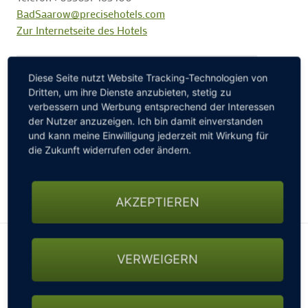
BadSaarow@precisehotels.com
Zur Internetseite des Hotels
Diese Seite nutzt Website Tracking-Technologien von
Dritten, um ihre Dienste anzubieten, stetig zu
verbessern und Werbung entsprechend der Interessen
der Nutzer anzuzeigen. Ich bin damit einverstanden
und kann meine Einwilligung jederzeit mit Wirkung für
die Zukunft widerrufen oder ändern.
AKZEPTIEREN
Golfarrangement GOLF AM
VERWEIGERN
SCHARMÜTZELSEE