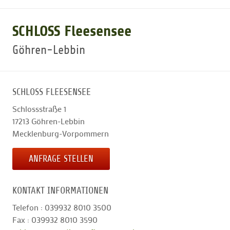
GOLFARRANGEMENTS
SCHLOSS Fleesensee
Göhren-Lebbin
GOLF CARD
SCHLOSS FLEESENSEE
GOLF & WOMO
Schlossstraße 1
17213
Göhren-Lebbin
MALLORCA GOLFWOCHE
Mecklenburg-Vorpommern
ANFRAGE STELLEN
GOLF NEWS
KONTAKT INFORMATIONEN
Telefon : 039932 8010 3500
Fax : 039932 8010 3590