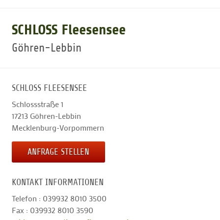
GOLFARRANGEMENTS
SCHLOSS Fleesensee
Göhren-Lebbin
GOLF CARD
SCHLOSS FLEESENSEE
GOLF & WOMO
Schlossstraße 1
17213
Göhren-Lebbin
MALLORCA GOLFWOCHE
Mecklenburg-Vorpommern
ANFRAGE STELLEN
GOLF NEWS
KONTAKT INFORMATIONEN
Telefon : 039932 8010 3500
Fax : 039932 8010 3590