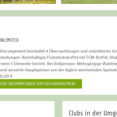
UNLIMITED
lfarrangement beinhaltet 4 Übernachtungen und unlimitiertes Gr
ivleistungen: Reichhaltiges Frühstücksbuffet mit TCM-Buffet, V
rmem 5 Elemente-Gericht. Bei Vollpension: Mehrgängige Wahlme
und servierte Hauptspeisen von der täglich wechselnden Speis
95,00 €
TERE INFORMATIONEN ZUM GOLFARRANGEMENT
Clubs in der Um