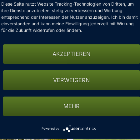
erschöne umliegende Natur beim Wandern und Fahrradfahren 
Diese Seite nutzt Website Tracking-Technologien von Dritten, um
Ruhe bietet die 7.000 Quadratmeter große Wasser- und Saunawe
ihre Dienste anzubieten, stetig zu verbessern und Werbung
l. Der Familienbetrieb wird in der vierten Generation der Familie 
entsprechend der Interessen der Nutzer anzuzeigen. Ich bin damit
einverstanden und kann meine Einwilligung jederzeit mit Wirkung
neutral. www.posthotel.at
für die Zukunft widerrufen oder ändern.
AKZEPTIEREN
VERWEIGERN
MEHR
Powered by