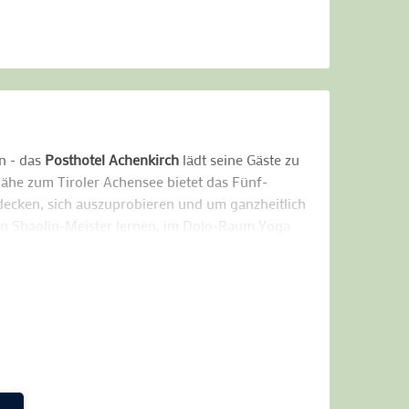
n - das
Posthotel Achenkirch
lädt seine Gäste zu
Nähe zum Tiroler Achensee bietet das Fünf-
decken, sich auszuprobieren und um ganzheitlich
nen Shaolin-Meister lernen, im Dojo-Raum Yoga
hönheit und Gesundheit, bringt die Ärztin für
leichgewicht.
üche aus der eigenen Landwirtschaft zur Wahl,
Heilkunde. Sich auspowern und neue Kraft tanken,
aten Zucht des Hauses, die als eine der größten
n Indoor- und Outdooranlagen lässt sich Tennis
n geräumigen Fitnessräumen trainieren oder die