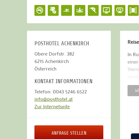
Reise
POSTHOTEL ACHENKIRCH
Obere Dorfstr. 382
In Ru
6215
Achenkirch
einer
Österreich
Stern
wiede
KONTAKT INFORMATIONEN
und M
W
Telefon: 0043 5246 6522
Tradi
info@posthotel.at
Ergän
Zur Internetseite
denn 
könne
Europ
ANFRAGE STELLEN
und S