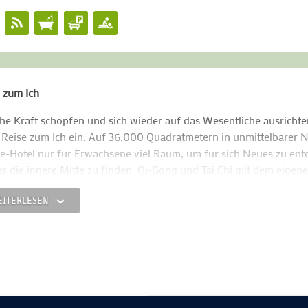
 zum Ich
he Kraft schöpfen und sich wieder auf das Wesentliche ausrichte
 Reise zum Ich ein. Auf 36.000 Quadratmetern in unmittelbarer 
e-Hotel nur für Erwachsene viel Raum, um für sich Neues zu ent
r die innere Mitte zu finden: Qi-Gong und Tai Chi mit dem eige
editation praktizieren, oder im Atrium Spa, dem Refugium für Sc
EITERLESEN
tionelle Chinesische Medizin (TCM) den Energiefluss wieder ins G
zend stehen täglich TCM-Gerichte
wie auch das Beste der Alpenk
das Haus verbindet gekonnt Tiroler Tradition mit fernöstlicher 
n Gäste beim umfassenden Sportangebot: Die Lipizzaner der priv
as gilt, stehen den Gästen für Reitstunden zur Verfügung. In de
quash spielen, auf der eigenen Golfanlage Bälle schlagen, in de