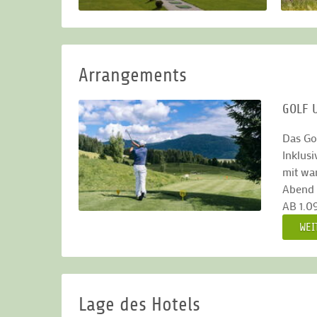
Arrangements
GOLF 
Das Go
Inklus
mit wa
Abend 
AB 1.0
WEI
Lage des Hotels