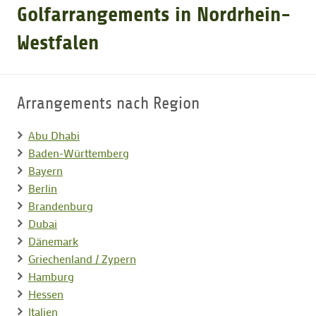
Golfarrangements in Nordrhein-
GOLFARRANGEMENTS
Westfalen
GOLF CARD
Arrangements nach Region
GOLF & WOMO
Abu Dhabi
Baden-Württemberg
Bayern
MALLORCA GOLFWOCHE
Berlin
Brandenburg
GOLF NEWS
Dubai
Dänemark
Griechenland / Zypern
Hamburg
Hessen
Italien