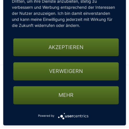
Dritten, um ihre Dienste anzubieten, stetig zu
verbessern und Werbung entsprechend der Interessen
der Nutzer anzuzeigen. Ich bin damit einverstanden
und kann meine Einwilligung jederzeit mit Wirkung für
die Zukunft widerrufen oder ändern.
AKZEPTIEREN
Leaflet
|
©
OpenStreetMap
VERWEIGERN
Alle Hotels in der Region Berlin
VAN DER VALK HOTEL BERLIN BRANDENBURG
MAHLOW
MEHR
Das Van der Valk Hotel Berlin Brandenburg befindet sich
am südlichen Stadtrand von Berlin und besticht durch
moderne Zimmer, gute Freizeiteinrichtung...
Powered by