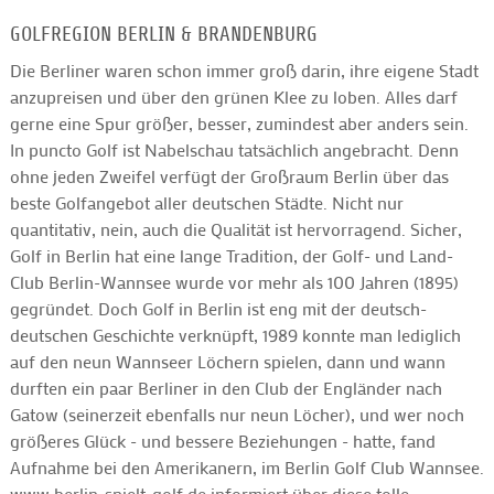
GOLFREGION BERLIN & BRANDENBURG
Die Berliner waren schon immer groß darin, ihre eigene Stadt
anzupreisen und über den grünen Klee zu loben. Alles darf
gerne eine Spur größer, besser, zumindest aber anders sein.
In puncto Golf ist Nabelschau tatsächlich angebracht. Denn
ohne jeden Zweifel verfügt der Großraum Berlin über das
beste Golfangebot aller deutschen Städte. Nicht nur
quantitativ, nein, auch die Qualität ist hervorragend. Sicher,
Golf in Berlin hat eine lange Tradition, der Golf- und Land-
Club Berlin-Wannsee wurde vor mehr als 100 Jahren (1895)
gegründet. Doch Golf in Berlin ist eng mit der deutsch-
deutschen Geschichte verknüpft, 1989 konnte man lediglich
auf den neun Wannseer Löchern spielen, dann und wann
durften ein paar Berliner in den Club der Engländer nach
Gatow (seinerzeit ebenfalls nur neun Löcher), und wer noch
größeres Glück - und bessere Beziehungen - hatte, fand
Aufnahme bei den Amerikanern, im Berlin Golf Club Wannsee.
www.berlin-spielt-golf.de informiert über diese tolle