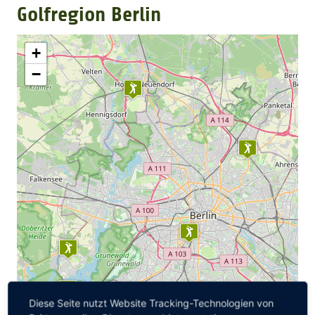
Golfregion Berlin
GOLFARRANGEMENTS
+
−
GOLF CARD
GOLF & WOMO
MALLORCA GOLFWOCHE
GOLF NEWS
Diese Seite nutzt Website Tracking-Technologien von