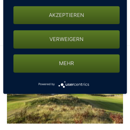
Doppelzimmer p.Pers. 159€/Nacht
AKZEPTIEREN
WEITERE INFORMATIONEN ZUM GOLFARRANGEMENT
ZUM HOTEL
VERWEIGERN
MEHR
Powered by