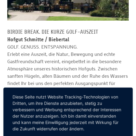
BIRDIE BREAK. DIE KURZE GOLF-AUSZEIT
Hofgut Schmitte /
Biebertal
GOLF. GENUSS. ENTSPANNUNG.
Erlebt eine Auszeit, die Natur, Bewegung und echte
Gastfreundschaft vereint, eingebettet in die besondere
Atmosphäre unseres historischen Hofguts. Zwischen
sanften Hügeln, alten Bäumen und der Ruhe des Wassers
findet Ihr bei uns den perfekten Ausgangspunkt für
unvergessliche Golftage. Drei der schönsten Golfplätze
Diese Seite nutzt Website Tracking-Technologien von
Mittelhessens liegen nur wenige Autominuten entfernt,
Dritten, um ihre Dienste anzubieten, stetig zu
und nach der Runde erwartet Euch ein Ort zum
verbessern und Werbung entsprechend der Interessen
Ankommen, Durchatmen und Genießen. 2
der Nutzer anzuzeigen. Ich bin damit einverstanden
Übernachtungen im Doppelzimmer Komfort, Tägliches
und kann meine Einwilligung jederzeit mit Wirkung für
Frühstück mit frischen, regionalen Produkten,
die Zukunft widerrufen oder ändern.
abwechsungsreiches 3 Gänge Menü am Abend ... Preis im