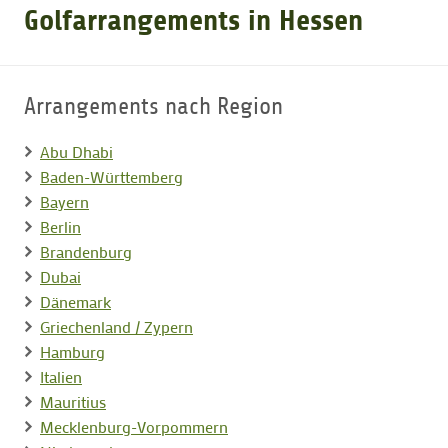
Golfarrangements in Hessen
GOLFARRANGEMENTS
Arrangements nach Region
GOLF CARD
Abu Dhabi
Baden-Württemberg
GOLF & WOMO
Bayern
Berlin
MALLORCA GOLFWOCHE
Brandenburg
Dubai
Dänemark
GOLF NEWS
Griechenland / Zypern
Hamburg
Italien
Mauritius
Mecklenburg-Vorpommern