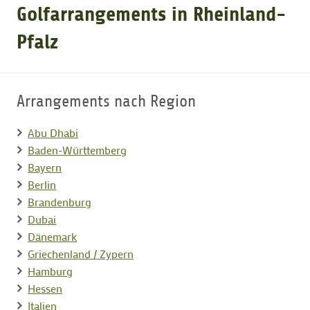
Golfarrangements in Rheinland-
GOLFARRANGEMENTS
Pfalz
GOLF CARD
Arrangements nach Region
GOLF & WOMO
Abu Dhabi
Baden-Württemberg
Bayern
MALLORCA GOLFWOCHE
Berlin
Brandenburg
GOLF NEWS
Dubai
Dänemark
Griechenland / Zypern
Hamburg
Hessen
Italien