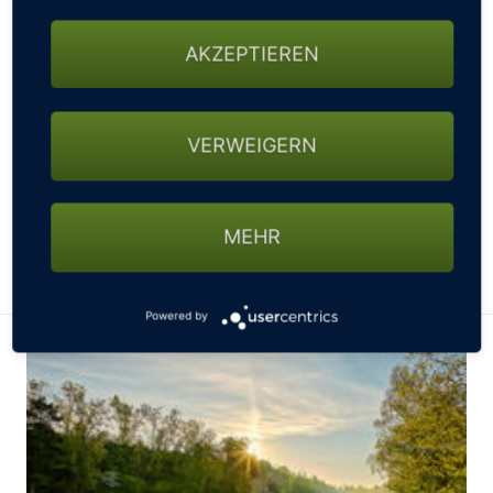
GOLF-ARRANGEMENT „DRIVE-IN“
APARTHOTEL PARKALLEE /
Budenheim
AKZEPTIEREN
Das Golfarrangement „DRIVE-IN“ beinhaltet folgende
Leistungen: 1x Übernachtung, 1x 18-Loch Greenfee für Ihr
Golfspiel vor spektakulärer Kulisse , 1x Halbpension ...
zum Preis von 199,00 Euro pro Person im
VERWEIGERN
Doppelzimmer
WEITERE INFORMATIONEN ZUM GOLFARRANGEMENT
MEHR
ZUM HOTEL
Powered by