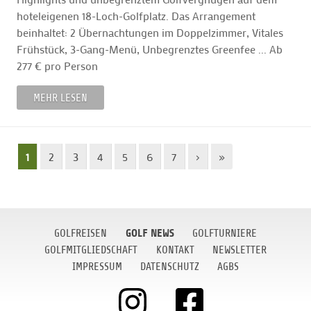
hoteleigenen 18-Loch-Golfplatz. Das Arrangement
beinhaltet: 2 Übernachtungen im Doppelzimmer, Vitales
Frühstück, 3-Gang-Menü, Unbegrenztes Greenfee ... Ab
277 € pro Person
MEHR LESEN
1
2
3
4
5
6
7
›
»
GOLF NEWS
GOLFREISEN
GOLFTURNIERE
GOLFMITGLIEDSCHAFT
KONTAKT
NEWSLETTER
IMPRESSUM
DATENSCHUTZ
AGBS