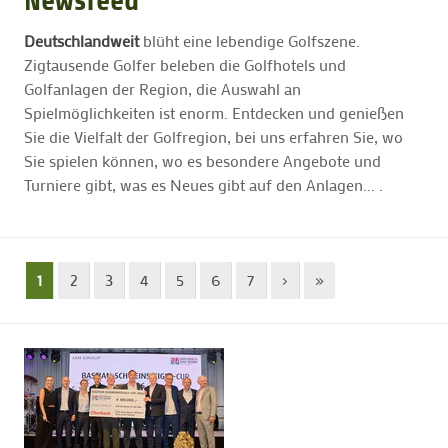
Newsfeed
Deutschlandweit
blüht eine lebendige Golfszene.
GOLFARRANGEMENTS
Zigtausende Golfer beleben die Golfhotels und
Golfanlagen der Region, die Auswahl an
Spielmöglichkeiten ist enorm. Entdecken und genießen
GOLF CARD
Sie die Vielfalt der Golfregion, bei uns erfahren Sie, wo
Sie spielen können, wo es besondere Angebote und
GOLF & WOMO
Turniere gibt, was es Neues gibt auf den Anlagen... .
MALLORCA GOLFWOCHE
1
2
3
4
5
6
7
›
»
GOLF NEWS