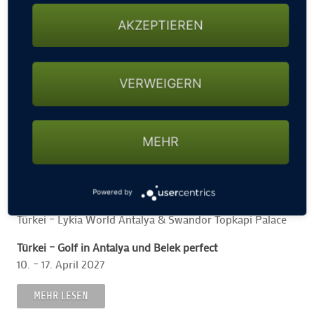
AKZEPTIEREN
PERFECTGOLFTRAVEL IST ANBIETER FÜR EXKLUSIVE
GOLFREISEN UND EXPERTE FÜR BESONDERE
VERWEIGERN
GOLFERLEBNISSE
discover, enjoy and never forget
Wir sind ein Team aus Reiseexperten und Golf-
MEHR
Enthusiasten mit langjähriger Erfahrung Golfreisen und –
events zu planen, zu organisieren und mit großer Sorgfalt
abzuwickeln.
Powered by
Türkei – Lykia World Antalya & Swandor Topkapi Palace
Türkei – Golf in Antalya und Belek perfect
10. – 17. April 2027
MEHR LESEN