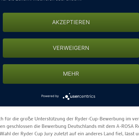
seres Miteinander." Klaus Wowereit, ehemaliger Regierender Bür
zu unterstützen, denn in anderen Ländern sei Golf längst ein Vol
ir, dass der Golfsport ein besseres Image bekommt, denn es ist ein 
AKZEPTIEREN
u. Der Präsident des Deutschen Golfverbandes Claus Kobold betont
hen und die Clubs zu stärken.
VERWEIGERN
gerehrung des Jubiläumsturniers, bei der die Gründungsmitglie
 glücklichen Gewinner der Benefiz-Tombola ihre Preise aus den 
ine Wohnstätte für Kinder und Jugendliche mit Behinderung in der
 zu Klängen von DJ Steven Timmermann.
MEHR
et & Chandon, MEICO, Torres, Ronnefeldt und Showworld unterst
Powered by
h für die große Unterstützung der Ryder-Cup-Bewerbung im ve
hatten geschlossen die Bewerbung Deutschlands mit dem A-ROSA R
ahl der Ryder Cup Jury zuletzt auf ein anderes Land fiel, lässt 