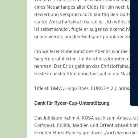
eines Neuanfanges aller Clubs für ein noch bes
Bewerbung versprach auch künftig den Golfsport 
starke Wirtschaftskraft darstelle. „Ich wünsche m
ist selbst schuld", fügte er augenzwinkernd hinz
geben werde, um den Golfsport populärer zu mac
Ein weiterer Höhepunkt des Abends war die Sie
Siegern gratulierten. Im Anschluss konnten die
nehmen. Der Erlös geht an das Christoffelhaus, e
Gäste in bester Stimmung bis spät in die Nacht
Titleist, BMW, Hugo Boss, EUROPA 2,Clarins, Mo
Dank für Ryder-Cup-Unterstützung
Das Jubliäum nahm A-ROSA auch zum Anlass, sic
Golfsport, Politik, Medien und Öffentlichkeit 
Gründer Horst Rahe sagte dazu: „Auch wenn die W