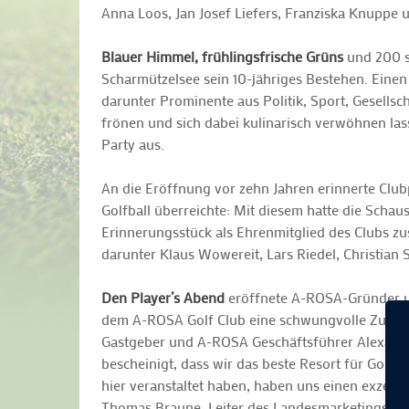
Anna Loos, Jan Josef Liefers, Franziska Knuppe 
Blauer Himmel, frühlingsfrische Grüns
und 200 s
Scharmützelsee sein 10-jähriges Bestehen. Einen
darunter Prominente aus Politik, Sport, Gesells
frönen und sich dabei kulinarisch verwöhnen las
Party aus.
An die Eröffnung vor zehn Jahren erinnerte Clu
Golfball überreichte: Mit diesem hatte die Scha
Erinnerungsstück als Ehrenmitglied des Clubs z
darunter Klaus Wowereit, Lars Riedel, Christia
Den Player’s Abend
eröffnete A-ROSA-Gründer un
dem A-ROSA Golf Club eine schwungvolle Zukunft
Gastgeber und A-ROSA Geschäftsführer Alexander
bescheinigt, dass wir das beste Resort für Golfsp
hier veranstaltet haben, haben uns einen exzelle
Thomas Braune, Leiter des Landesmarketings un