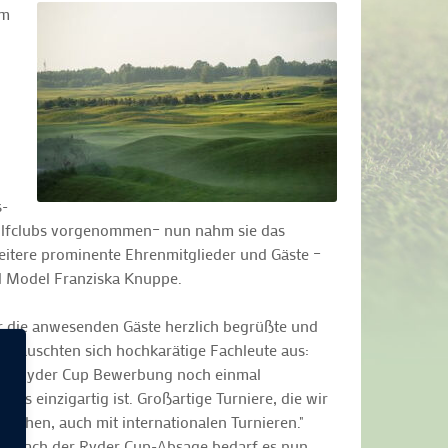
um
s-
s Golfclubs vorgenommen– nun nahm sie das
eitere prominente Ehrenmitglieder und Gäste –
d Model Franziska Knuppe.
r die anwesenden Gäste herzlich begrüßte und
 tauschten sich hochkarätige Fachleute aus:
 die Ryder Cup Bewerbung noch einmal
as einzigartig ist. Großartige Turniere, die wir
 gehen, auch mit internationalen Turnieren."
: „Nach der Ryder Cup-Absage bedarf es nun