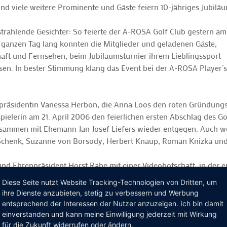
und viele weitere Prominente und Gäste feiern 10-jähriges Jubilä
trahlende Gesichter: So feierte der A-ROSA Golf Club gestern am
 ganzen Tag lang konnten die Mitglieder und geladenen Gäste,
chaft und Fernsehen, beim Jubiläumsturnier ihrem Lieblingssport
sen. In bester Stimmung klang das Event bei der A-ROSA Player’s
bpräsidentin Vanessa Herbon, die Anna Loos den roten Gründung
uspielerin am 21. April 2006 den feierlichen ersten Abschlag de
usammen mit Ehemann Jan Josef Liefers wieder entgegen. Auch w
n Schenk, Suzanne von Borsody, Herbert Knaup, Roman Knizka un
d Ehrenpräsident Horst Rahe mit einer Videobotschaft, in der e
 wünschte. Beim anschließenden Talk zur Zukunft des Golfsports
Diese Seite nutzt Website Tracking-Technologien von Dritten, um
 Winter vertrat die Ansicht: „A-ROSA wurde letztes Jahr durch
ihre Dienste anzubieten, stetig zu verbessern und Werbung
ieler in Deutschland sind – und zwar durch unser Gesamtangebot, d
entsprechend der Interessen der Nutzer anzuzeigen. Ich bin damit
nten Ruf eingetragen. Diesen Weg wollen wir nun verstärkt weiter
einverstanden und kann meine Einwilligung jederzeit mit Wirkung
für die Zukunft widerrufen oder ändern.
d ehemaliger Regierungssprecher von Brandenburg meinte dazu