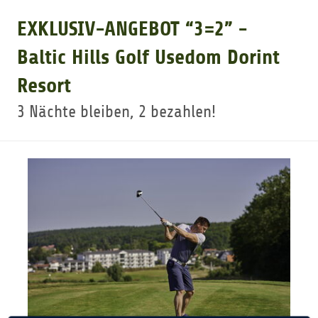
EXKLUSIV-ANGEBOT “3=2” -
GOLFARRANGEMENTS
Baltic Hills Golf Usedom Dorint
Resort
GOLF CARD
3 Nächte bleiben, 2 bezahlen!
GOLF & WOMO
MALLORCA GOLFWOCHE
GOLF NEWS