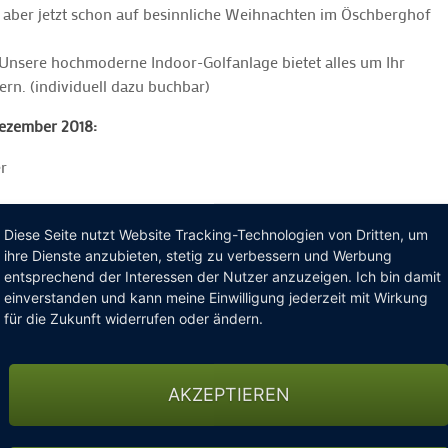
h aber jetzt schon auf besinnliche Weihnachten im Öschberghof
 Unsere hochmoderne Indoor-Golfanlage bietet alles um Ihr
sern. (individuell dazu buchbar)
Dezember 2018:
r
qm großen SPA mit Innenpool, Infinitiy-Außenpool mit Sole und
Diese Seite nutzt Website Tracking-Technologien von Dritten, um
ihre Dienste anzubieten, stetig zu verbessern und Werbung
Hotelhalle
entsprechend der Interessen der Nutzer anzuzeigen. Ich bin damit
einverstanden und kann meine Einwilligung jederzeit mit Wirkung
für die Zukunft widerrufen oder ändern.
AKZEPTIEREN
rraschung auf Ihrem Wohlfühlzimmer