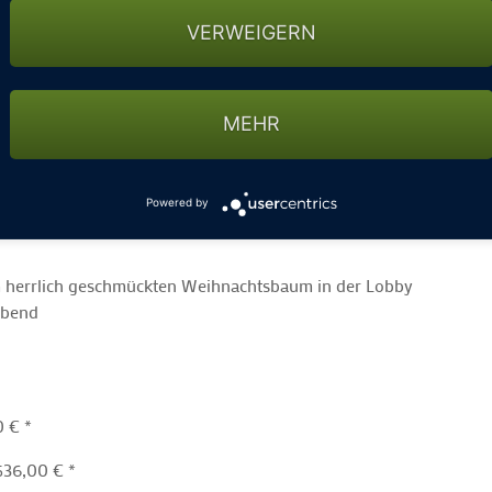
VERWEIGERN
untermalt
MEHR
em herrlich geschmückten Weihnachtsbaum in der Lobby
malung am Hackbrett
esorteigenen Weihnachtsmarkt mit Glühwein-Umtrunk
Powered by
Abend
m herrlich geschmückten Weihnachtsbaum in der Lobby
Abend
0 € *
536,00 € *